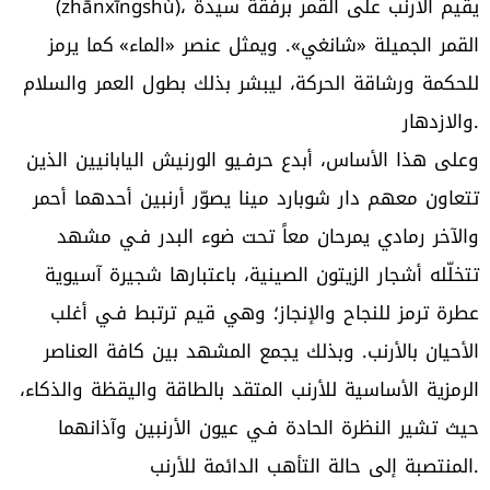
(zhānxīngshù)، يقيم الأرنب على القمر برفقة سيدة
القمر الجميلة «شانغي». ويمثل عنصر «الماء» كما يرمز
للحكمة ورشاقة الحركة، ليبشر بذلك بطول العمر والسلام
والازدهار.
وعلى هذا الأساس، أبدع حرفـيو الورنيش اليابانيين الذين
تتعاون معهم دار شوبارد مينا يصوّر أرنبين أحدهما أحمر
والآخر رمادي يمرحان معاً تحت ضوء البدر فـي مشهد
تتخلّله أشجار الزيتون الصينية، باعتبارها شجيرة آسيوية
عطرة ترمز للنجاح والإنجاز؛ وهي قيم ترتبط فـي أغلب
الأحيان بالأرنب. وبذلك يجمع المشهد بين كافة العناصر
الرمزية الأساسية للأرنب المتقد بالطاقة واليقظة والذكاء،
حيث تشير النظرة الحادة فـي عيون الأرنبين وآذانهما
المنتصبة إلى حالة التأهب الدائمة للأرنب.