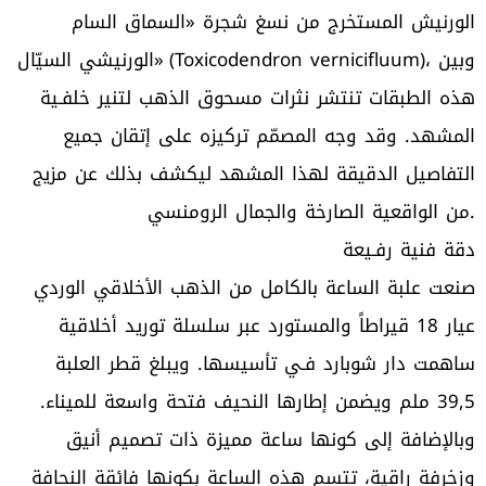
الورنيش المستخرج من نسغ شجرة «السماق السام
الورنيشي السيّال» (Toxicodendron vernicifluum)، وبين
هذه الطبقات تنتشر نثرات مسحوق الذهب لتنير خلفـية
المشهد. وقد وجه المصمّم تركيزه على إتقان جميع
التفاصيل الدقيقة لهذا المشهد ليكشف بذلك عن مزيج
من الواقعية الصارخة والجمال الرومنسي.
دقة فنية رفـيعة
صنعت علبة الساعة بالكامل من الذهب الأخلاقي الوردي
عيار 18 قيراطاً والمستورد عبر سلسلة توريد أخلاقية
ساهمت دار شوبارد فـي تأسيسها. ويبلغ قطر العلبة
39,5 ملم ويضمن إطارها النحيف فتحة واسعة للميناء.
وبالإضافة إلى كونها ساعة مميزة ذات تصميم أنيق
وزخرفة راقية، تتسم هذه الساعة بكونها فائقة النحافة