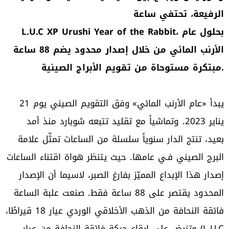
الرفيعة، تحتفي
ساعة
L.U.C XP Urushi Year of the Rabbit، بحلول عام
الأرنب المائي من خلال إصدار محدود يضم 88 ساعة
ويم الأبراج الصينية.
مبتكرة مستوحاة من تق
يبدأ «عام الأرنب المائي» وفق التقويم الصيني يوم 21
يناير 2023. وتماشياً مع تقليد تتبعه شوبارد منذ أمد
بعيد، تنتج الدار سنوياً سلسلة من الساعات تمثّل علامة
البرج الصيني فـي عامها. حيث يتنظر هواة اقتناء الساعات
إصدار هذا الإبداع المميّز بفارغ الصبر، لاسيما أن الإصدار
المحدود يقتصر على 88 ساعة فقط. صنعت علبة الساعة
فائقة النحافة من الذهب الأخلاقي الوردي عيار 18 قيراطًا،
وتنبض على إيقاع حركة فائقة النحافة من عيار (L.U.C