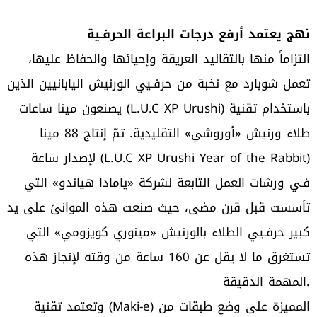
نهج يعتمد أرفع درجات البراعة الحرفـية
التزاماً منها بالتقاليد العريقة وإحيائها والحفاظ عليها،
تعمل شوبارد مع نخبة من حرفـيي الورنيش اليابانيين الذين
يصنعون مينا ساعات (L.U.C XP Urushi) باستخدام تقنية
طلاء ورنيش «أوروشي» التقليدية. تمّ إنتاج 88 مينا
لإصدار ساعة (L.U.C XP Urushi Year of the Rabbit)
فـي ورشات العمل التابعة لشركة «يامادا هياندو» التي
تأسست قبل قرن مضى، حيث صنعت هذه الموانئ على يد
كبير حرفـيي الطلاء بالورنيش «مينوري كويزومي» التي
تستغرق ما لا يقل عن 160 ساعة من وقته لإنجاز هذه
المهمة الدقيقة.
وتعتمد تقنية (Maki-e) المميزة على وضع طبقات من