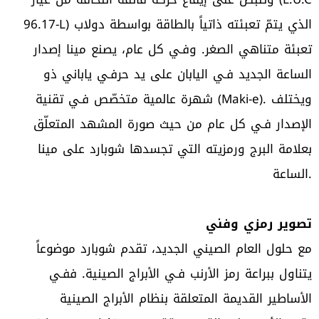
96.17-L) الذي يتمّ تعبئته ذاتياً بالطاقة بواسطة دولاب
تعبئة متناهي الصغر. وفـي كل عام، يصنع مينا إصدار
الساعة الجديد فـي اليابان على يد حرفـي ياباني ذو
شهرة عالمية متخصّص فـي تقنية (Maki-e). ويختلف
الإصدار فـي كل عام من حيث صورة المشهد المتعلّق
بعلامة البرج ورمزيته التي تجسدها شوبارد على مينا
الساعة.
تصوير رمزي وفني
مع حلول العام الصيني الجديد، تقدم شوبارد موضوعاً
يتناول ببراعة رمز الأرنب فـي الأبراج الصينية. ففـي
الأساطير القديمة المتعلقة بنظام الأبراج الصينية