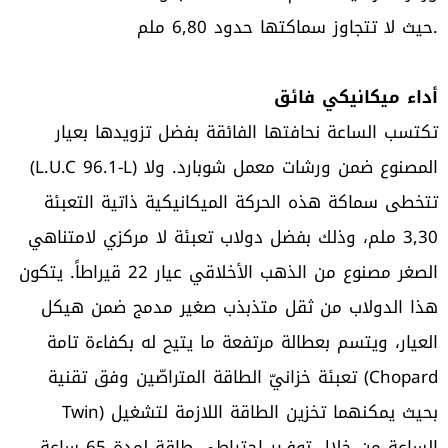
حيث لا تتجاوز سماكتها حدود 6,80 ملم.
أداء ميكانيكي فائق
تكتسب الساعة نحافتها الفائقة بفضل تزويدها بعيار
(L.U.C 96.1-L) المصنوع ضمن ورشات معمل شوبارد. ولا
تتخطى سماكة هذه الحركة الميكانيكية ذاتية التعبئة
3,30 ملم، وذلك بفضل دولاب تعبئة لا مركزي لامتناهي
الصغر مصنوع من الذهب الأخلاقي عيار 22 قيراطاً. يتكون
هذا الدولاب من ثقل متذبذب صغير مدمج ضمن هيكل
العيار، ويتسم بعطالة مرتفعة ما يتيح له بكفاءة تامة
تعبئة خزانيّ الطاقة المتراصّين وفق تقنية (Chopard
Twin) بحيث يمكنهما تخزين الطاقة اللازمة لتشغيل
الساعة من خلال توفـير احتياطي طاقة لمدة 65 ساعة.