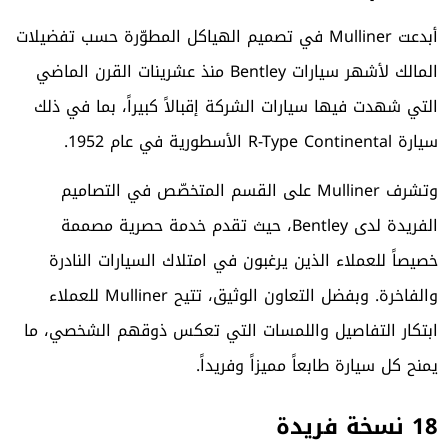
أبدعت Mulliner في تصميم الهياكل المطوّرة حسب تفضيلات
المالك لأشهر سيارات Bentley منذ عشرينات القرن الماضي
التي شهدت فيها سيارات الشركة إقبالاً كبيراً، بما في ذلك
سيارة R-Type Continental الأسطورية في عام 1952.
وتشرف Mulliner على القسم المتخصّص في التصاميم
الفريدة لدى Bentley، حيث تقدم خدمة حصرية مصممة
خصيصاً للعملاء الذين يرغبون في امتلاك السيارات النادرة
والفاخرة. وبفضل التعاون الوثيق، تتيح Mulliner للعملاء
ابتكار التفاصيل واللمسات التي تعكس ذوقهم الشخصي، ما
يمنح كل سيارة طابعاً مميزاً وفريداً.
18 نسخة فريدة