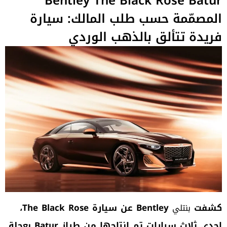
Bentley The Black Rose Batur
المصمّمة حسب طلب المالك: سيارة
فريدة تتألق بالذهب الوردي
كشفت
Bentley عن سيارة The Black Rose،
بنتلي
إحدى ثلاث سيارات تم إنتاجها من طراز Batur بعجلة