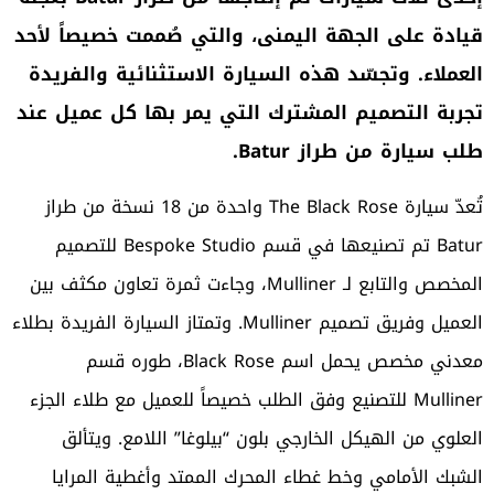
قيادة على الجهة اليمنى، والتي صُممت خصيصاً لأحد
العملاء. وتجسّد هذه السيارة الاستثنائية والفريدة
تجربة التصميم المشترك التي يمر بها كل عميل عند
طلب سيارة من طراز Batur.
تُعدّ سيارة The Black Rose واحدة من 18 نسخة من طراز
Batur تم تصنيعها في قسم Bespoke Studio للتصميم
المخصص والتابع لـ Mulliner، وجاءت ثمرة تعاون مكثف بين
العميل وفريق تصميم Mulliner. وتمتاز السيارة الفريدة بطلاء
معدني مخصص يحمل اسم Black Rose، طوره قسم
Mulliner للتصنيع وفق الطلب خصيصاً للعميل مع طلاء الجزء
العلوي من الهيكل الخارجي بلون “بيلوغا” اللامع. ويتألق
الشبك الأمامي وخط غطاء المحرك الممتد وأغطية المرايا