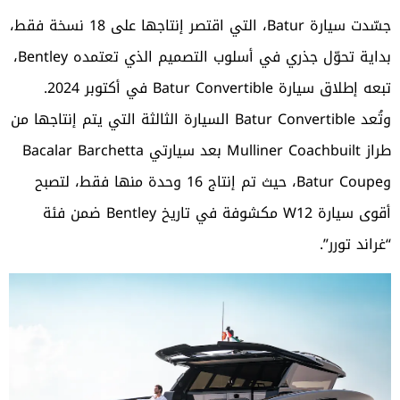
جسّدت سيارة Batur، التي اقتصر إنتاجها على 18 نسخة فقط،
بداية تحوّل جذري في أسلوب التصميم الذي تعتمده Bentley،
تبعه إطلاق سيارة Batur Convertible في أكتوبر 2024.
وتُعد Batur Convertible السيارة الثالثة التي يتم إنتاجها من
طراز Mulliner Coachbuilt بعد سيارتي Bacalar Barchetta
وBatur Coupe، حيث تم إنتاج 16 وحدة منها فقط، لتصبح
أقوى سيارة W12 مكشوفة في تاريخ Bentley ضمن فئة
“غراند تورر”.