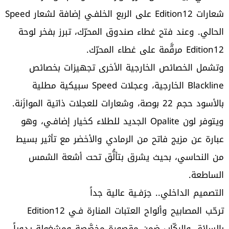
شعارات Edition12 على الربع الخلفـي إضافة لشعار Speed
الحالي. وعند فتح غطاء صندوق المحرّك، تبرز بفخر لوحة
Edition12 مرقَّمة على غطاء المحرّك.
وتشمل الخصائص الخارجية الأخرى تجهيزات بخصائص
Blackline الخارجية، وعجلات Speed سبيكية مطلية
بالأسود حجم 22 بوصة، وشعارات للعجلات ذاتية الموازَنة.
ويتوفر لون Opalite الجديد للطلاء كخيار إضافـي، وهو
عبارة عن مزيج فاتح من الرمادي والأخضر مع تأثير بسيط
من النحاسي، بحيث يشرق بتألُّق تحت أشعة الشمس
الساطعة.
التصميم الداخلي.. حِرَفـية عالية جداً
ترحّب المصابيح وألواح العتبات المنارة فـي Edition12
بالسائق والركّاب ضمن مقصورة مخصَّصة ومشغولة يدوياً