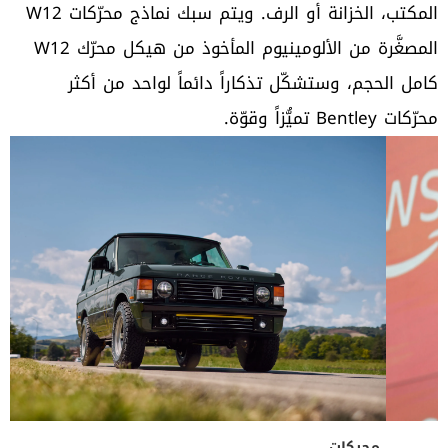
المكتب، الخزانة أو الرف. ويتم سبك نماذج محرّكات W12
المصغَّرة من الألومينيوم المأخوذ من هيكل محرّك W12
كامل الحجم، وستشكّل تذكاراً دائماً لواحد من أكثر
محرّكات Bentley تميُّزاً وقوّة.
محركات