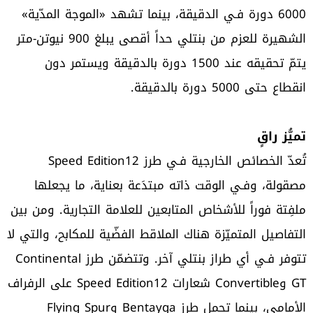
6000 دورة فـي الدقيقة، بينما تشهد «الموجة المدّية»
الشهيرة للعزم من بنتلي حداً أقصى يبلغ 900 نيوتن-متر
يتمّ تحقيقه عند 1500 دورة بالدقيقة ويستمر دون
انقطاع حتى 5000 دورة بالدقيقة.
تميُّز راقٍ
تُعدّ الخصائص الخارجية فـي طرز Speed Edition12
مصقولة، وفـي الوقت ذاته مبتدَعة بعناية، ما يجعلها
ملفِتة فوراً للأشخاص المتابعين للعلامة التجارية. ومن بين
التفاصيل المتميّزة هناك الملاقط الفضّية للمكابح، والتي لا
تتوفر فـي أي طراز بنتلي آخر. وتتضمّن طرز Continental
GT وConvertible شعارات Speed Edition12 على الرفراف
الأمامي، بينما تحمل طرز Bentayga وFlying Spur