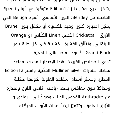
بشكل بديع. وكل طرز Edition12 متوفّرة مع ألوان Speed
الفاصلة من Bentley؛ اللون الأساسي، أسود Beluga الذي
يُمكِن اختياره كلون وحيد للكسوة أو مكمَّل بلون Brunel
الأزرق، Cricketball الأحمر، Linen الكتّاني أو Orange
البرتقالي. وتتألّق القشرة الخشبية فـي كل حالة بلون
Grand Black الأسود الفاخر عالي اللمعية.
تحوي الخصائص الفريدة لهذا الإصدار المحدود مقاعد
محاطه بـشارات Mulliner Silver الفضّية واسم Edition12
المطرَّز. وتتميّز أسطح المقاعد العُلوية بكونها مبطَّنة
ومحاكة بلون معاكس بنمط «باهت» ثلاثي اللون ومتدرّج
من Anthracite الفحمي الصلب وصولاً إلى الرمادي و
الأزرق الغامق. وتتميّز أيضاً لوحات الأبواب المبطَّنة