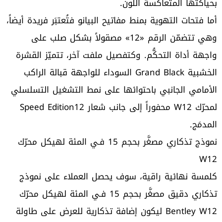
بحياكتها المتعاكسة اللون.
أما فتحات التهوية بمنط مفاتيح البيانو فتُعتبَر فريدة أيضاً،
وهي تتضمّن الرقم «12» مصقولاً بشكل صلب على
واجهة أداة التحكُّم. وكتفصيل ملفت آخر، تتميّز القشرة
الخشبية Grand Black السوداء للواجهة قبالة الراكب
الأمامي الجانبي باحتوائها على نمط التشغيل التسلسلي
لمحرّك W12 محفوراً إلى جانب شعار Speed Edition12
المدمَج.
نموذج تذكاري مصغَّر بحجم 15 فـي المئة لهيكل محرّك
W12
كلمسة نهائية راقية، سوف يحصل العملاء على نموذج
تذكاري دقيق مصغَّر بحجم 15 فـي المئة لهيكل محرّك
Bentley W12 ليكون إضافة تذكارية للعرض على طاولة