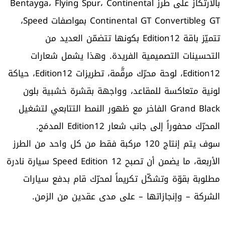
بالارتكاز على طرز Bentayga، Flying Spur، Continental
GT وContinental GT Convertible بمواصفات Speed،
تتميّز باقة Edition12 بكونها تتضمّن العديد من
التحسينات التصميمية الفريدة. وهذا يشمل شعارات
Edition12، لوحة محرّك مرقَّمة، تطريزات Edition12، حياكة
لونية متعاكسة للمقاعد، وواجهة بقشرة خشبية بلون
Grand Black الفاخر مع ظهور النمط التتابعي لتشغيل
المحرّك محفوراً إلى جانب شعار Edition12 المدمَج.
سوف يتم إنتاج 120 مركبة فقط من كل واحد من الطرز
الأربعة، ما يضمن أن تصبح Speed Edition 12 سيارة نادرة
مطلوبة بقوّة وتشكّل تكريماً لمحرّك قام بدفع سيارات
الشركة – وإنجازاتها – على مدى عقدين من الزمن.