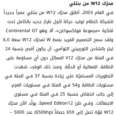
محرّك W12 من بنتلي
فـي العام 2003، أطلق محرّك W12 من بنتلي عصراً جديداً
للشركة كنظام توليد حركة لأول طراز جديد بالكامل تحت
مُلكية «مجموعة فولكسواغن»، ألا وهو Continental GT
ولقد سمح التصميم الفريد بنمط W لمحرّك W12 سعة 6,0
ليتر بالشاحن التوربيني التوأمي، أن يكون أقصر بنسبة 24
فـي المئة من محرّك V12 المماثل دون أي مساوَمة على
الطاقة، الفعالية أو الدقّة. ومنذ ذلك الوقت، شهدت
التطويرات المستمرّة على زيادة بنسبة 37 فـي المئة فـي
مستويات الطاقة و54 فـي المئة فـي مستويات العزم،
إلى جانب انخفاض بنسبة 25 فـي المئة فـي مستوى
الانبعاثات. وفـي طرز Speed Edition12، يولّد الآن محرّك
W12 قوّة تصل إلى 659 حصاناً (650bhp) عند 5000 –