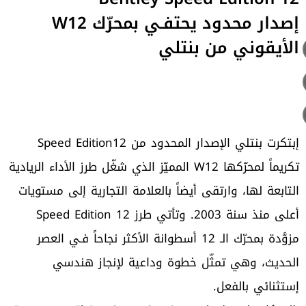
إصدار محدود يحتفـي بمحرّك W12
الأيقوني من بنتلي
إبتكرت بنتلي الإصدار المحدود من Speed Edition12
تكريماً لمحرّكها W12 المميّز الذي شغّل طرز الأداء الريادية
التابعة لها، وارتقى أيضاً بالعلامة التجارية إلى مستويات
أعلى منذ سنة 2003. وتأتي طرز Speed Edition 12
مزوَّدة بمحرّك الـ 12 أسطوانة الأكثر نجاحاً فـي العصر
الحديث، وهي تمثّل خطوة وداعية لإنجاز هندسي
إستثنائي بالفعل.