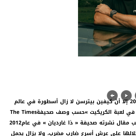
‬الرياضة،‭ ‬كيف‭ ‬لا‭ ‬وهو‭ ‬‮«‬رجل‭ ‬المضرب‭ ‬الأكثر‭ ‬اكتمالاً‭ ‬في‭ ‬لعبة‭ ‬الكريكيت‮»‬‭ ‬حسب‭ ‬وصف‭ ‬صحيفة‭ ‬The Times‭
‬كما‭ ‬أنه‭ ‬‮«‬أعظم‭ ‬رجل‭ ‬مضرب‭ ‬حديث‭ ‬في‭ ‬إنكلترا‮»‬‭ ‬حسب‭ ‬مقال‭ ‬نشرته‭ ‬صحيفة‭ ‬‮ «‬ذا‭ ‬غارديان‮»‬‭ ‬ في‭ ‬عام‭ ‬2012‭