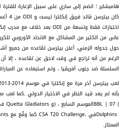
‬السلسلة‭ ‬ضد‭ ‬جنوب‭ ‬أفريقيا‭ ‬،‭ ‬وتم‭ ‬استبعاده‭ ‬عن‭ ‬المباراة‭ ‬النهائية‭ ‬لتلك‭ ‬السلسلة‭. ‬
‬الممتاز‭. ‬