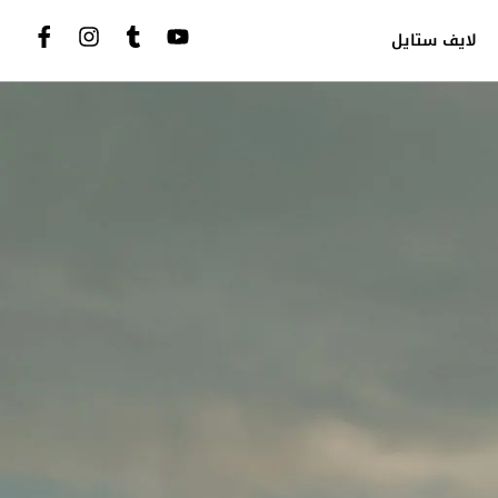
لايف ستايل