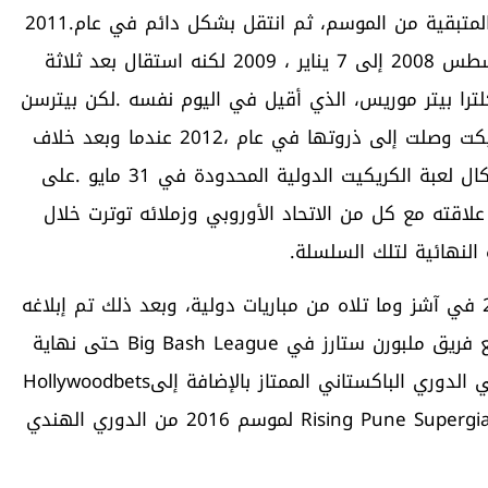
‬هامبشاير‭ ‬؛‭ ‬انضم‭ ‬إلى‭ ‬ساري‭ ‬على‭ ‬سبيل‭ ‬الإعارة‭ ‬للفترة‭ ‬المتبقية‭ ‬من‭ ‬الموسم،‭ ‬ثم‭ ‬انتقل‭ ‬بشكل‭ ‬دائم‭ ‬في‭ ‬عام‭ ‬2011‭.
‬BBL‭ | ‬07‭ (‬الموسم‭ ‬السابع‭) ‬،‭ ‬و‭ ‬Quetta Gladiators‭ ‬في‭ ‬الدوري‭ ‬الباكستاني‭ ‬الممتاز‭ ‬بالإضافة‭ ‬إلى‭ ‬Hollywoodbets