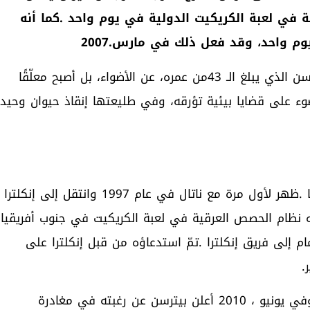
‭‬‭‬‭‬‭‬‭‬‭‬‭‬‭‬‭‬‭‬‭‬‭‬‭‬‭‬‭