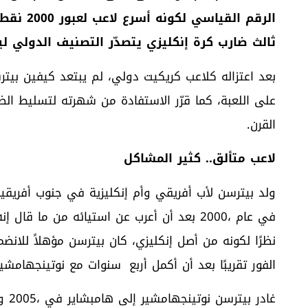
‬ثالث‭ ‬ضارب‭ ‬كرة‭ ‬إنكليزي‭ ‬يتصدّر‭ ‬التصنيف‭ ‬الدولي‭ ‬ليوم‭ ‬واحد،‭ ‬وقد‭ ‬فعل‭ ‬ذلك‭ ‬في‭ ‬مارس‭ ‬2007‭. ‬
‬القرن‭.‬
لاعب‭ ‬متألق‭ ..‬كثير‭ ‬المشاكل
‬الفور‭ ‬تقريبًا‭ ‬بعد‭ ‬أن‭ ‬أكمل‭ ‬أربع‭
‬سنوات‭ ‬مع‭ ‬نوتينجهامشير‭. ‬