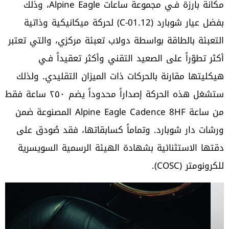
مكانة بارزة فـي مجموعة ساعات Alpine Eagle، وذلك
بفضل عيار شوبارد (01.12-C) لحركة ميكانيكية وذاتية
التعبئة بالطاقة بواسطة دولاب تعبئة مركزي، والتي تعتبر
أكثر تطوّراً على الصعيد التقني وأكثر تعقيداً فـي
هيكليتها مقارنة بالحركات ذات الميزان التقليدي. ولذلك
ستشغل هذه الحركة إصداراً محدوداً يضم ٢٥٠ ساعة فقط
من ساعة Alpine Eagle Cadence 8HF المصنوعة ضمن
ورشات دار شوبارد. وتماماً كسابقاتها، فقد صُودق على
دقتها الاستثنائية بشهادة الهيئة الرسمية السويسرية
للكرونومتر (COSC).