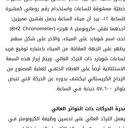
خطيّة ممشوقة للساعات واستخدام رقم روماني كمشيرة
للساعة ١٢، بيد أن ميناء الساعة يحمل نقشين مميزين:
أحدهما نقش «كرونومتر ٨ هرتز» (8HZ Chronometer)
تحت اسم شوبارد على الميناء، والآخر على شكل سهم
يظهر على الجهة المقابلة من الميناء باعتباره توقيع فريد
لساعات شوبارد ذات التردّد العالي. ويتمّ إبراز هذه السمة
الاستثنائية أيضاً على الغطاء الخلفـي للعلبة المصنوع من
الزجاج الكريستالي ليكشف بدوره عن الحركة التي تنبض
بتواتر ٥٧٫٦٠٠ ذبذبة فـي الساعة.
ندرة الحركات ذات التواتر العالي
يعمل التردّد العالي على تحسين وظيفة الكرونومتر فـي