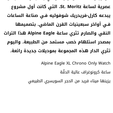
عصرية لساعة St. Moritz، التي كانت أول مشروع
يبدعه كارل-فريدريك شوفوليه فـي صناعة الساعات
فـي أواخر سبعينيات القرن الماضي. بتصميمها
النقي والصارم تثري ساعة Alpine Eagle هذا التراث
بمصدر استلهام خصب مستمد من الطبيعة. واليوم
تثري الدار هذه المجموعة بموديلات جديدة رائعة.
ساعة كرونوغراف عالية الدقّة
يزينها ميناء فريد من الحجر السويسري الطبيعي