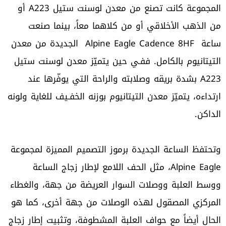
المجموعة كانت تصنع من معدن لوسنت ستيل A223 أو
من الذهب الأخلاقي أو من كلاهما معاً، بينما صنعت
ساعة Alpine Eagle Cadence 8HF الجديدة من معدن
التيتانيوم بالكامل. ففـي حين يتميّز معدن لوسنت ستيل
A223 بشدة بريقه وصلابته والراحة التي يوفّرها عند
ارتداءه، يتميّز معدن التيتانيوم بوزنه الخفـيف للغاية ولونه
الداكن.
وتحتفظ الساعة الجديدة برموز التصميم المميزة لمجموعة
Alpine Eagle، مثل الحف اللامع لإطار زجاج الساعة
ووسط العلبة ووصلات السوار العريضة من جهة، والغطاء
المركزي المصقول لهذه الوصلات من جهة أخرى، كما هو
الحال أيضاً مع حواف العلبة المشطوفة، وتثبيت إطار زجاج