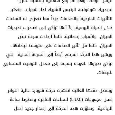
قياس الوقت، وهو أمر بالغ الأهمية بالنسبة لكارل-
فريدريك شوفوليه، الرئيس الشريك لدار شوبارد. وتعتبر
التأثيرات الخارجية والصدمات جزءاً مما تتعرّض له الساعات
خلال الحياة اليومية، إلاّ أنها تؤدّي إلى اضطراب تذبذبات
الميزان. ولأسباب إحصائية، كلما ازدادت سرعة نبض
الميزان، كلما قل تأثير الصدمات على متوسط نبضاتها.
ويشير هذا التردّد المرتفع أيضاً إلى السرعة العالية، التي
تؤدّي بدورها للعودة بسرعة إلى معدل التوقيت المتساوي
للنبضات.
وبفضل دقتها العالية انتشرت حركة شوبارد عالية التواتر
ضمن مجموعات (L.U.C) للساعات الفاخرة وخطوط ساعة
الرياضية، وتطوّرت هذه الحركة إلى إصدار جديد احتل