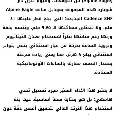
(Alpine Eagle) كل التوقّعات. واليوم تثري دار
شوبارد هذه المجموعة بموديل ساعة Alpine Eagle
Cadence 8HF الجديدة؛ التي يبلغ قطر علبتها ٤١
ملم، ولا تتخطّى سماكتها الـ ٩٫٧٥ ملم، وتتسم بخفة
وزنها رغم متانتها نظراً لاستخدام معدن التيتانيوم
وتزويد الساعة بحركة من عيار استثنائي ينبض بتواتر
استثنائي يبلغ ٨ هرتز، مما يعني زيادة سرعته
بمقدار الضعف مقارنة بالساعات الأوتوماتيكية
المعتادة.
لا يعتبر هذا الأداء المميّز مجرد تفصيل تقني
هامشي؛ بل هو بمثابة سمة أساسية، حيث يتمّ
استخدام هذا التردّد العالي لتحقيق أقصى دقّة دون