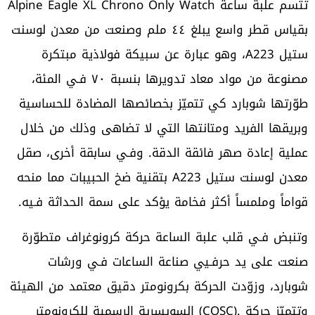
تتسم علبة ساعة Alpine Eagle XL Chrono Only Watch
بقياس قطر واسع يبلغ ٤٤ ملم وصنعت من معدن لوسنت
ستيل A223، وهو عبارة عن سبيكة فولاذية مبتكرة
مصنوعة من مواد معاد تدويرها بنسبة ٧٠ فـي المئة،
طوّرتها شوبارد كي تتميّز بخصائصها المضادة للحساسية
وبريقها الفريد ومتانتها التي لا تضاهى وذلك من خلال
عملية إعادة صهر فائقة الدقة. وفـي سابقة أخرى، صقل
معدن لوسنت ستيل A223 بتقنية ضخ الحبيبات مما منحه
قواماً وملمساً أكثر فخامة يؤكد على سمة الحداثة فـيه.
وتنبض فـي قلب علبة الساعة حركة كرونوغراف متطوّرة
صنعت على يد حرفـيي صناعة الساعات فـي ورشات
شوبارد، وزوّدت الحركة بكرونومتر دقيق معتمد من الهيئة
السويسرية الرسمية للكرونومتر (COSC). وتتميّز حركة