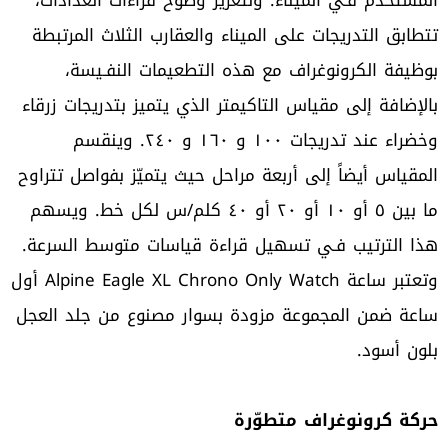
المستخدم فـي الميناء. ولتعزيز وضوح قراءات العدادات،
تتطابق التدريجات على الميناء والعقارب الثلاث المرتبطة
بوظيفة الكرونوغراف مع هذه التطعيمات النفـيسة،
بالإضافة إلى مقياس التاكيمتر الذي يتميز بتدريجات زرقاء
وخضراء عند تدريجات ١٠٠ و ١٦٠ و ٢٤٠. وينقسم
المقياس أيضاً إلى أربعة مراحل حيث يتميّز بفواصل تتراوح
ما بين ٥ أو ١٠ أو ٢٠ أو ٤٠ كلم/س لكل خط. ويسهم
هذا الترتيب فـي تسهيل قراءة قياسات متوسط السرعة.
وتعتبر ساعة Alpine Eagle XL Chrono Only Watch أول
ساعة ضمن المجموعة مزودة بسوار مصنوع من جلد العجل
بلون أسود.
حركة كرونوغراف متطوّرة