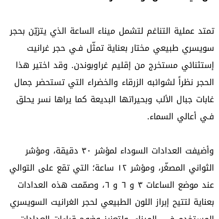
تمتد عملية التناغم لتشمل ميناء الساعة الذي يتزيّن بحجر
سويسري طبيعي مختار بعناية تمثّل فـي حجر غرانيت
إستثنائي مستخرج من إقليم غراوبوندن. وقد اختير هذا
الحجر نظراً لشوائبه الزرقاء والخضراء التي تستحضر جمال
غابات جبال الألب وبحيراتها البديعة كما يراها نسر يحلق
فـي أعالي السماء.
وأضيفت العدادات السوداء لمؤشر ٣٠ دقيقة، ومؤشر
الثواني المصغّر، ومؤشر ١٢ ساعة؛ التي تقع على التوالي
عند موضع الساعات ٣ و ٦ و ٦، وصمّمت هذه العدادات
بعناية لتتيح إبراز اللون الطبيعي لحجر الغرانيت السويسري