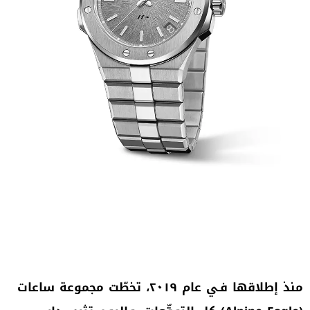
منذ إطلاقها فـي عام ٢٠١٩، تخطّت مجموعة ساعات