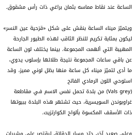
الساعة عند نقاط مماسه بثمان براغي ذات رأس مشقوق.
ويتميّز ميناء الساعة بنقش على شكل «قزحية عين النسر»
ليكون بمثابة تكريم للنظر الثاقب لهذه الطيور الجارحة
المهيبة التي ألهمت المجموعة. بينما يختلف لون الساعة
عن باقي ساعات المجموعة نتيجة طلائها بإسلوب يدوي،
ما أدى لتميّز ميناء كل ساعة منها بظل لوني مميز، وقد
استوحي اللون الرمادي الفاتح
(Vals grey) من بلدة تحمل نفس الاسم فـي مقاطعة
غراوبوندن السويسرية، حيث تشتهر هذه البلدة ببيوتها
ذات الأسقف المكسوة بألواح الكوارتزيت.
وعلى صعيد آخر، جرّد مسار الدقائق ليقتصر على مشيرات