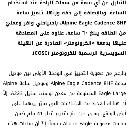
التنازل عن أي سمة من سمات الراحة عند استخدام
الساعة. وبالإضافة إلى خفة وزنها، تتميز ساعة
Alpine Eagle Cadence 8HF، باحتياطي وافر وعمليّ
من الطاقة يبلغ ٦٠ ساعة، علاوة على المصادقة
عليها بدمغة «الكرونومتر» الصادرة عن الهيئة
السويسرية الرسمية للكرونومتر (COSC).
بالرغم من صعوبة التمييز فـي الوهلة الأولى بين موديل
ساعة Alpine Eagle Cadence 8HF وموديل ساعة Alpine
Eagle Large المصنوعة من معدن لوسنت ستيل A223، إلاّ
أن هنالك العديد من الاختلافات التي تميّز بينهما على
أرض الواقع. وفـي حين تمّ تقديم قطر 41 ملم ضمن
ساعات مجموعة Alpine Eagle سابقاً، إلاّ أن ساعات هذه