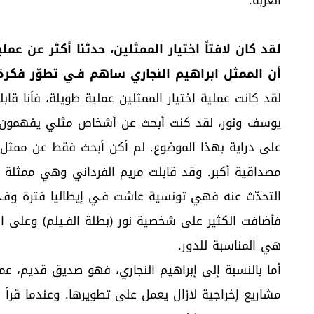
لقد كان لافتاً اختيار الممثلين، حدثنا أكثر عن ع
أن الممثل ابراهيم النجاري ساهم فـي تطوّر فكرة 
لقد كانت عملية اختيار الممثلين عملية طويلة، فأنا قا
يوسف ونور، لقد كنت أبحث عن أشخاص مثلي يفهمون فكر
على دراية بهذا الموضوع. لم أكن أبحث فقط عن ممثل 
مصداقية أكبر. وقد قابلت مريم الفرداني وهي ممثلة عظ
التحدّث عنه فهي تونسية عاشت فـي إيطاليا فترة وفـي 
فأضافت الكثير على شخصية نور (بطلة الفـيلم) وعلى ال
هي المناسبة للدور.
أما بالنسبة إلى إبراهيم النجاري، فهو صديق قديم، عم
مشاريع إخراجية لازال يعمل على تطويرها. وعندما قرأ ال