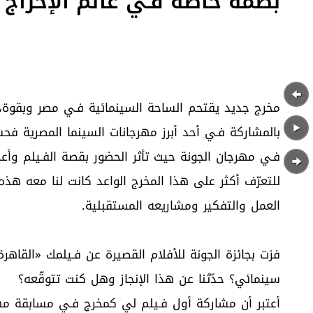
بصمة خاصة فـي عالم الإخراج
مخرج جديد يقتحم الساحة السينمائية فـي مصر وبقوة، 
بالمشاركة فـي أحد أبرز مهرجانات السينما المصرية فح
فـي مهرجان الجونة حيث تأثر الحضور بقصة الفـيلم وأعج
للتعرّف أكثر على هذا المخرج الواعد كانت لنا معه هذه 
العمل والتفكير ومشاريعه المستقبلية.
فزت بجائزة الجونة للأفلام القصيرة عن فـيلمك «القاهرة
سينمائي؟ حدّثنا عن هذا الإنجاز وهل كنت تتوقّعه؟
أعتبر أن مشاركة أول فـيلم لي كمخرج فـي مسابقة م