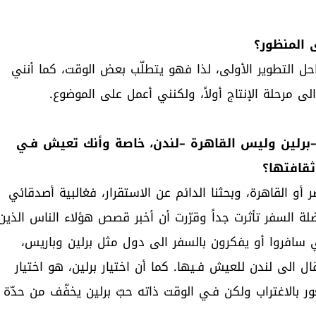
 المنظور؟
احل التطوير الأولى، لذا فهو يتطلّب بعض الوقت، كما أنني
 مرحلة الإنتاج أولاً، ولكنني أعمل على الموضوع.
ة –برلين وليس القاهرة –لندن، خاصة وأنك تعيش فـي
ثقافتها؟
أو القاهرة، وبحثنا الدائم عن الاستقرار، فغالبية أصدقائي
لة السفر تأثرت جداً وقرّرت أن أخبر قصص هؤلاء الناس الذين
ائي سافروا أو يفكرون بالسفر الى دول مثل برلين وباريس،
 الى لندن للعيش فـيها. كما أن اختيار برلين، هو اختيار
ر بالاغتراب ولكن فـي الوقت ذاته حبّ برلين يخفّف من حدّة