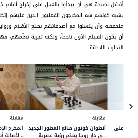
أفضل نصيحة هي أن يبدأوا بالعمل على إخراج أفلام خا
يشبه كونهم هم المخرجون الفعليون الذين عليهم إتخاذ 
منخفضة وأن يتسلوا مع أصدقائهم بصنع الأفلام ورواي
أن يكون الفـيلم الأول ناجحاً، ولكنه تجربة تعلّمهم،
التجارب اللاحقة.
مقابلة
الخميس: “مفتاح الأناقة
لاعب البادل المحترف فرناندو
لتوازن بين الموضة وما
بيلاستغوين: “أفضل لحظة في