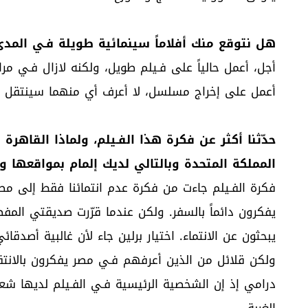
هل نتوقع منك أفلاماً سينمائية طويلة فـي المدى
أجل، أعمل حالياً على فـيلم طويل، ولكنه لازال فـي مر
أعمل على إخراج مسلسل، لا أعرف أي منهما سينتقل الى
حدّثنا أكثر عن فكرة هذا الفـيلم، ولماذا القاهر
المملكة المتحدة وبالتالي لديك إلمام بمواقعها و
فكرة الفـيلم جاءت من فكرة عدم انتمائنا فقط إلى مصر 
يفكرون دائماً بالسفر. ولكن عندما قرّرت صديقتي المفض
يبحثون عن الانتماء. اختيار برلين جاء لأن غالبية أصدق
ولكن قلائل من الذين أعرفهم فـي مصر يفكرون بالانتقال
درامي إذ إن الشخصية الرئيسية فـي الفـيلم لديها شعو
الغربة.