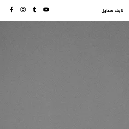
لايف ستايل