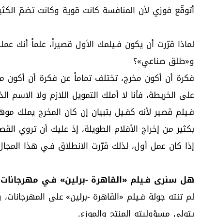
أتوقّع فوزي لأن المنافسة كانت قوية وكانت تضمّ الكثير 
لماذا قرّرت أن يكون فـيلمك الأول قصيراً، علماً أنك 
و«طلق صناعي»؟
فكرة أن أكون مخرج، تختلف تماماً عن فكرة أن أكون م
على الخريطة، فأنا لا أملك التمويل اللازم ولا الاسم ا
فـيلم قصير لأنه كفـيل بتبيان إن كان المخرج يملك موه
إذا كان عمل أول، لذلك قرّرت الانطلاق فـي هذا المجال
هل سنرى فـيلم «القاهرة -برلين» فـي مهرجانات 
لم تنته جولة فـيلم «القاهرة -برلين» على المهرجانات،
يتولى مسؤوليته المنتج والموزع.