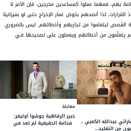
صة بهم، فمهما عملوا كمساعدين مخرجين، فإن الأمر لا
القرارات. لذا أنصحهم بخوض غمار الإخراج حتى لو بميزانية
ة القصص ليتعلموا من تجاربهم وأخطائهم. ليس بالضروري
 فهم يتعلّمون من أخطائهم ويعملون على تصحيحها فـي
مقابلة
مقابلة
أليكساندر علوم: “أعمل حاليًا على
أنطوان كوتون صانع العط
مشروع عالمي سرّي للغاية”
في دار روجا يقدّم رؤية 