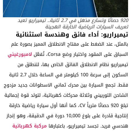
920 حصانًا وتسارع مذهل في 2.7 ثانية.. تيميراريو تعيد
تعريف السيارات الرياضية الخارقة الهجينة
تيميراريو: أداء فائق وهندسة استثنائية
بالمثل، عند الضغط على مفتاح الانطلاق المميز بصورة علم
السباق على المقود واختيار وضع Corsa، تُفعّل
لامبورغيني
تيميراريو نظام الانطلاق الفائق الخاص بها، لتنطلق من
السكون إلى سرعة 100 كيلومتر في الساعة خلال 2.7 ثانية
فقط. تجمع السيارة بين محرك ثماني الاسطوانات جديد مزدوج
الشاحن التوربيني وثلاثة محركات كهربائية، لتولد قوة إجمالية
تبلغ 920 حصانًا مترياً
CV
، كما أنها أول سيارة رياضية خارقة
إنتاجية قادرة على بلوغ 10,000 دورة في الدقيقة، وهو إنجاز
هندسي فريد. تجسد تيميراريو، باعتبارها
مركبة كهربائية