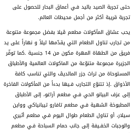
‬تجربة‭ ‬قريبة‭ ‬أكثر‭ ‬من‭ ‬أجمل‭ ‬محيطات‭ ‬العالم‭.‬