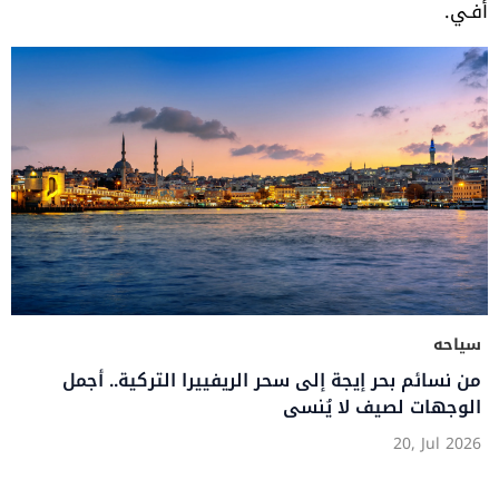
‬أفـي‭.‬
سياحه
من نسائم بحر إيجة إلى سحر الريفييرا التركية.. أجمل
الوجهات لصيف لا يُنسى
20, Jul 2026