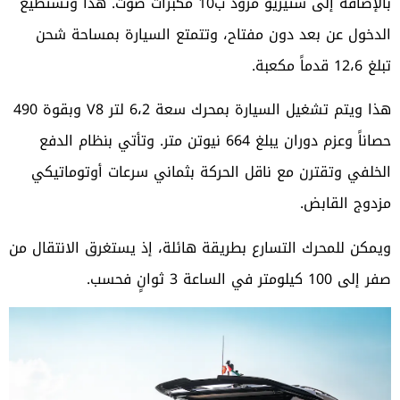
بالإضافة إلى ستيريو مزود ب10 مكبرات صوت. هذا وتستطيع
الدخول عن بعد دون مفتاح، وتتمتع السيارة بمساحة شحن
تبلغ 12،6 قدماً مكعبة.
هذا ويتم تشغيل السيارة بمحرك سعة 6،2 لتر V8 وبقوة 490
حصاناً وعزم دوران يبلغ 664 نيوتن متر. وتأتي بنظام الدفع
الخلفي وتقترن مع ناقل الحركة بثماني سرعات أوتوماتيكي
مزدوج القابض.
ويمكن للمحرك التسارع بطريقة هائلة، إذ يستغرق الانتقال من
صفر إلى 100 كيلومتر في الساعة 3 ثوانٍ فحسب.