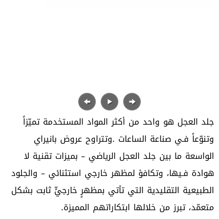
‬الواسعة‭ ‬ما‭ ‬بين‭ ‬جلد‭ ‬العجل‭ ‬الرياضي‭ ‬
–
‬هوادة‭ ‬فـيها،‭ ‬وتكافؤ‭ ‬لمظهر‭ ‬خارجي‭ ‬استثنائي‭ ‬
–
‬متعمّد،‭ ‬تبرز‭ ‬من‭ ‬خلالها‭ ‬ابتكاراتهم‭ ‬المميزة‭.‬