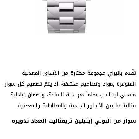
‬مثالية‭ ‬ما‭ ‬بين‭ ‬الأساور‭ ‬الجلدية‭ ‬والمطاطية‭ ‬والمعدنية‭.‬
سوار‭ ‬من‭ ‬البولي‭ ‬إيثيلين‭ ‬تريفثاليت‭ ‬المعاد‭ ‬تدويره