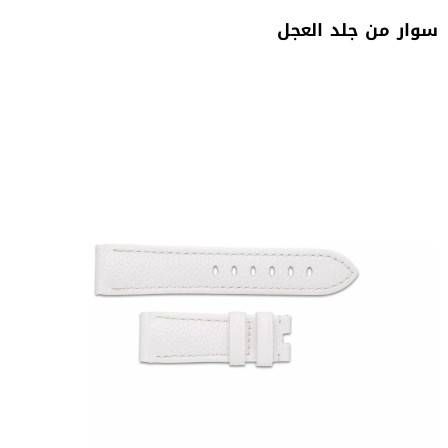
سوار‭ ‬من‭ ‬جلد‭ ‬العجل