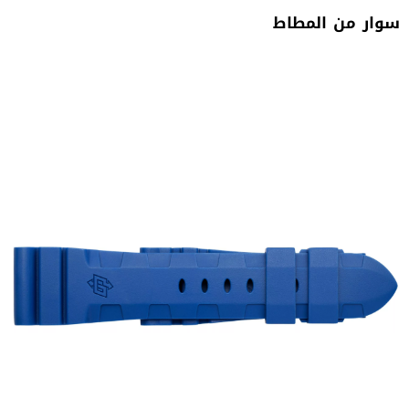
سوار‭ ‬من‭ ‬المطاط