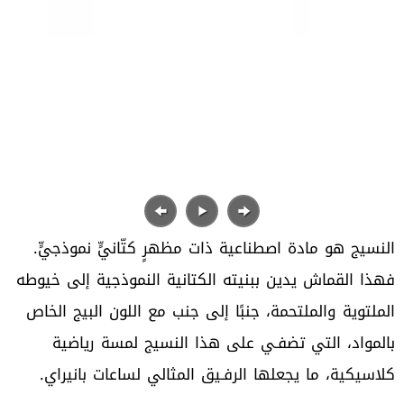
النسيج‭ ‬هو‭ ‬مادة‭ ‬اصطناعية‭ ‬ذات‭ ‬مظهرٍ‭ ‬كتّانيٍّ‭ ‬نموذجيٍّ‭.
‬كلاسيكية،‭ ‬ما‭ ‬يجعلها‭ ‬الرفـيق‭ ‬المثالي‭ ‬لساعات‭ ‬بانيراي‭.‬