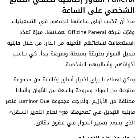
الشخصي على الساعة
‬وفرّت‭ ‬شركة‭ ‬
Officine Panerai
‬أذواقهم‭ ‬وأساليبهم‭ ‬الشخصية‭.‬
‬مختلفة‭ ‬من‭ ‬الأبازيم‭. ‬وأدرجت‭ ‬مجموعة‭ ‬
Luminor Due
‬قابلية‭ ‬التبديل‭ ‬فـي‭ ‬تصميمها‭ ‬مع‭ ‬‮«‬نظام‭ ‬التحرير‭ ‬السهل‮»‬‭
‬الذي‭ ‬يسمح‭ ‬بتغيير‭ ‬السوار‭ ‬فـي‭ ‬غضون‭ ‬دقائق‭.‬
سوار‭ ‬من‭ ‬جلد‭ ‬التمساح