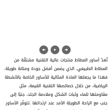
‬المطاط‭ ‬الطبيعي،‭ ‬الذي‭ ‬يضمن‭ ‬أفضل‭ ‬جودة‭ ‬ومتانة‭ ‬طويلة‭.