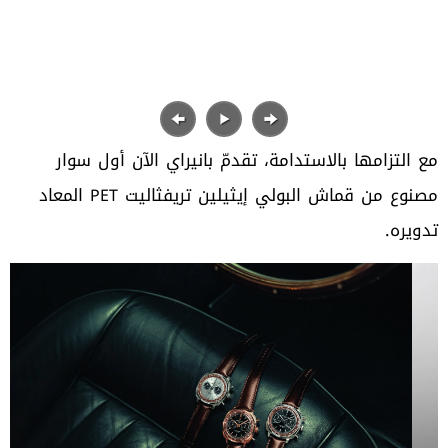
‬مصنوع‭ ‬من‭ ‬قماش‭ ‬البولي‭ ‬إيثيلين‭ ‬تريفثاليت‭ ‬
PET
‬تدويره‭. ‬