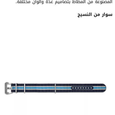
‬المصنوعة‭ ‬من‭ ‬المطاط‭ ‬بتصاميم‭ ‬عدّة‭ ‬وألوان‭ ‬مختلفة‭.‬
سوار‭ ‬من‭ ‬النسيج