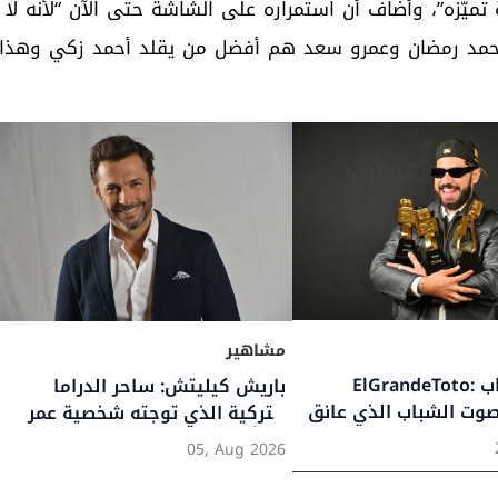
ميّزه”، وأضاف أن استمراره على الشاشة حتى الآن “لأنه لا
حمد زكي”. قال هيثم أحمد زكي في 2015: “محمد رمضان وعمرو سعد هم أفضل من يقلد أحمد زكي وهذا
مشاهير
ElGrandeToto: ظاهرة الراب
باريش كيليتش: ساحر الدراما
صوت الشباب الذي عانق
التركية الذي توجته شخصية عمر
ملكاً على قلوب العرب
05, Aug 2026