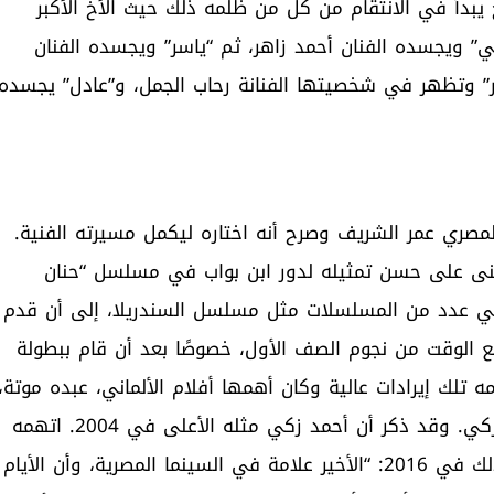
بدأ في الانتقام من كل من ظلمه ذلك حيث الأخ الأكبر
” ويجسده الفنان أحمد زاهر، ثم “ياسر” ويجسده الفنان
ير” وتظهر في شخصيتها الفنانة رحاب الجمل، و”عادل” يجسده
لمصري عمر الشريف وصرح أنه اختاره ليكمل مسيرته الفنية.
ثنى على حسن تمثيله لدور ابن بواب في مسلسل “حنان
ة في عدد من المسلسلات مثل مسلسل السندريلا، إلى أن قدم
ع الوقت من نجوم الصف الأول، خصوصًا بعد أن قام ببطولة
ه تلك إيرادات عالية وكان أهمها أفلام الألماني، عبده موتة،
وقلب الأسد، وشد أجزاء. شبهه البعض بالممثل أحمد زكي. وقد ذكر أن أحمد زكي مثله الأعلى في 2004. اتهمه
بعض النقاد بالتشبه بأحمد زكي وتقليده، وعلق على ذلك في 2016: “الأخير علامة في السينما المصرية، وأن الأيام