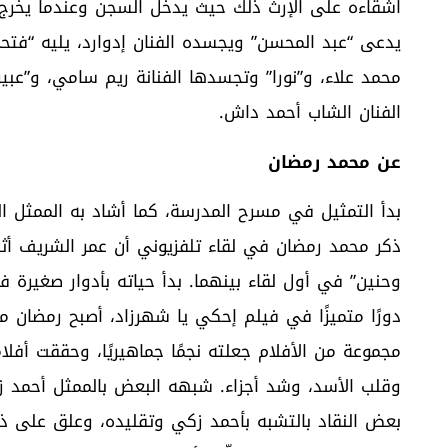
اشقاءه على الإرث ذلك حيث يدخل السجن وعندما يخرج ي
يدعى “عبد المحسن” ويجسده الفنان إدوارد، يليه “فتحي
محمد علاء، و”نورا” وتجسدها الفنانة ريم سامي، و”عب
الفنان الشاب أحمد داش.
عن محمد رمضان
بدأ التمثيل في مسرح المدرسة، كما أشاد به الممثل ا
ذكر محمد رمضان في لقاء تلفزيوني أن عمر الشريف أ
وحنين” في أول لقاء بينهما. بدأ حياته بأدوار صغير
دورًا متميزًا في فيلم إحكي يا شهرزاد، أصبح رمضان م
مجموعة من الأفلام جعلته نجمًا جماهيريًا، وحققت أفلام