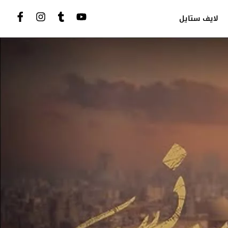
لايف ستايل