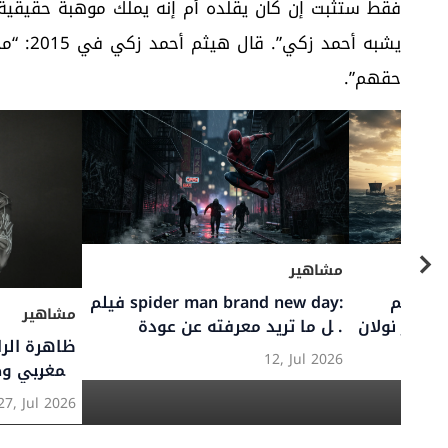
فقط ستثبت إن كان يقلّده أم إنه يملك موهبة حقيقية ت
يشبه أ
حقهم”.
مشاهير
فيلم the odyssey: كل ما تريد
فيلم spider man brand new day:
مشاهير
توفر نولان
كل ما تريد معرفته عن عودة
م إلى موعد
سبايدر مان من القصة والأبطال
12, Jul 2026
المغربي و
إلى موعد العرض
العالمية
27, Jul 2026