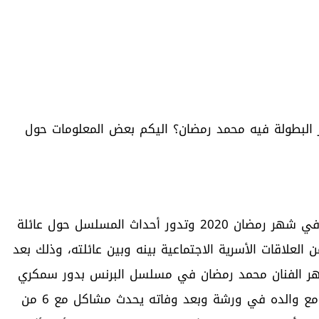
 البطولة فيه محمد رمضان؟ اليكم بعض المعلومات حول
البرنس مسلسل دراما اجتماعي مصري عرض لأول مره في شهر رمضان 2020 وتدور أحداث المسلسل حول عائلة
لعلاقات الأسرية الاجتماعية بينه وبين عائلته، وذلك بعد
ظهر الفنان محمد رمضان في مسلسل البرنس بدور سمكري
ويتزوج من الفنانة “نجلاء بدر” ذلك حيث يعمل سمكري مع والده في ورشة وبعد وفاته يحدث مشاكل مع 6 من