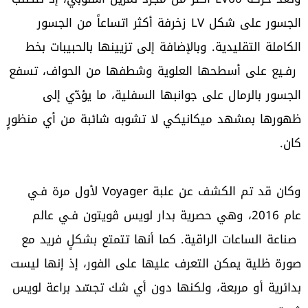
الجسور على شكل LV زخرفة أكثر اتساعاً من الجسور
الكاملة التقليدية. وبالإضافة إلى تزيينها بالحبيبات بخط
رفـيع على أسطحها العلوية وشطفها من الحواف، تسفع
الجسور بالرمال على جوانبها السفلية، ما يؤدّي إلى
ظهورها بمشهد ميكانيكي لا تشوبه شائبة من أي منظورٍ
كان.
وكان قد تم الكشف عن علبة Voyager لأول مرة فـي
عام 2016، وهي حصرية بدار لويس ڤويتون فـي عالم
صناعة الساعات الراقية. كما أنها تتمتع بشكلٍ فريد مع
صورة ظلية يمكن التعرف عليها على الفور، إذ إنها ليست
بدائرية أو مربعة، ولكنها دون أي شك تجسّد براعة لويس