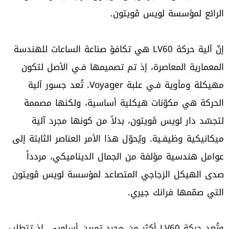
الرائع لمؤسسة لويس ڤويتون.
إنّ آلية حركة LV60 هي تكافؤ صناعة الساعات للهندسة
المعمارية المعاصرة، إذ تم تصميمها فـي الأصل لتكون
مهيكلة ومأوية فـي علبة Voyager. تُعد جسور آلية
الحركة هي مكوّنات هيكلية أساسية، ولكنها مصممة
لتجسّد دار لويس ڤويتون، بدلاً من كونها مجرد آلية
ميكانيكية وظيفـية. ويُحوّل هذا الأمر العناصر الثابتة إلى
عوامل هندسية مؤلفة من الجمال الديناميكي، مردداً
صدى الهيكل الزجاجي المتصاعد لمؤسسة لويس ڤويتون
التي صمّمها فرانك جيري.
وتُعد حركة LV60 أكثر من مجرد تمرين أسلوبي، إذ تتطلب