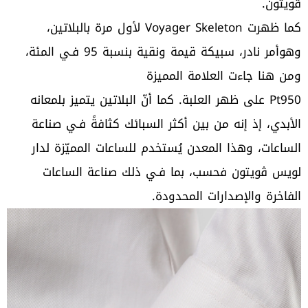
ڤويتون.
كما ظهرت Voyager Skeleton لأول مرة بالبلاتين،
وهوأمر نادر، سبيكة قيمة ونقية بنسبة 95 فـي المئة،
ومن هنا جاءت العلامة المميزة
Pt950 على ظهر العلبة. كما أنّ البلاتين يتميز بلمعانه
الأبدي، إذ إنه من بين أكثر السبائك كثافةً فـي صناعة
الساعات، وهذا المعدن يُستخدم للساعات المميّزة لدار
لويس ڤويتون فحسب، بما فـي ذلك صناعة الساعات
الفاخرة والإصدارات المحدودة.