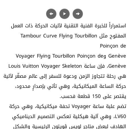
استمراراً للخبرة الفنية التقنية لآليات الحركة ذات العمل
المفتوح مثل Tambour Curve Flying Tourbillon
Poinçon de
Genève وVoyager Flying Tourbillon Poinçon de
Genève، فإن ساعة Louis Vuitton Voyager Skeleton
هي رحلة تتجاوز الزمن ودعوة للسفر إلى عالم مصغّر لآلية
حركة الساعة الميكانيكية، وهي تأتي بإصدارٍ محدود،
يقتصر على 150 قطعة فحسب.
تضم علبة ساعة Voyager تحفة ميكانيكية، وهي حركة
LV60، وهي آلية هيكلية تعكس التصميم الديناميكي
الهادف لبعض متاجر لويس ڤويتون الرئيسية والشكل