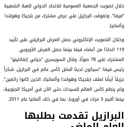
خلال تصويت الجمعية العمومية للاتحاد الدولي للعبة الشعبية
“فيفا”. وتفوقت البرازيل على عرض مشترك من بلجيكا وهولندا
وألمانيا.
وخلال التصويت الإلكتروني حصل العرض البرازيلي على تأييد
119 اتحادًا من أعضاء فيفا بينما حصل العرض الأوروبي
المشترك على 78 صوتًا. وقال السويسري “جياني إنفانتينو”
رئيس فيفا: “سيكون لدينا أفضل كأس عالم في البرازيل. شكراً
جزيلاً أيضًا لملف (بلجيكا وهولندا وألمانيا)، الذين كانوا رائعين”.
ولم ينظم كأس العالم للسيدات حتى الآن في أمريكا الجنوبية،
بينما أقيم 3 مرات في أوروبا، بما في ذلك ألمانيا عام 2011.
البرازيل تقدمت بطلبها
العام الماضي