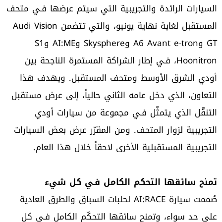
السيارات الرائدة والتجريبية التي سيتم عرضها فـي متحف
المستقبل لغاية نهاية يونيو، والتي تتضمن Audi Vision
GT وA6 Avant e-tron وSkysphere وAI:ME وS1
Hoonitron، فـي إطار الشراكة المستمرة الناجحة بين
أودي الشرق الأوسط ومتحف المستقبل. ويهدف هذا
التعاون، الذي دخل عامه الثاني حالياً، إلى عرض مستقبل
التنقّل الذي يتمثّل فـي مجموعة من سيارات أودي
التجريبية لزوار المتحف. ومن المقرّر عرض بعض السيارات
التجريبية المستقبلية الأخرى لاحقاً خلال هذا العام.
تمنح سائقها التحكم الكامل فـي كل شيء
صُممت سيارة AI:RACE لحلبات السباق والطرق العادية
على حد سواء، وتمنح سائقها التحكّم الكامل فـي كل