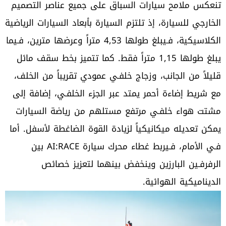
تنعكس ملامح سيارات السباق على جميع عناصر التصميم
الخارجي للسيارة، إذ تلتزم السيارة بأبعاد السيارات الرياضية
الكلاسيكية، فـيبلغ طولها 4,53 متراً وعرضها مترين، فـيما
يبلغ طولها 1,15 متراً فقط. كما تتميز بخط سقف مائل
قليلاً من الجانب، وزجاج خلفـي عمودي تقريباً من الخلف،
مع شريط إضاءة أحمر يمتد عبر الجزء الخلفـي، إضافة إلى
مشتت هواء خلفـي مرتفع مستلهم من رياضة السيارات
يمكن تعديله ميكانيكياً لزيادة القوة الضاغطة لأسفل. أما
فـي الأمام، فـيربط غطاء محرك سيارة AI:RACE بين
الرفرفـين البارزين وينخفض بينهما لتعزيز خصائص
الديناميكية الهوائية.