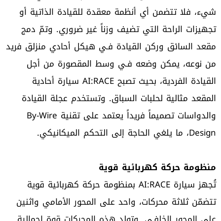
شيء، فلا تتضمن أي أنظمة معقدة للقيادة الذاتية أو
تجهيزات الراحة التي تضيف وزناً غير ضروري. وتمّ دمج
مقعد السائق وركن القيادة فـي هيكل أحادي منزلق فريد
من نوعه، يمكن وضعه فـي وسط المقصورة من أجل
القيادة الفردية، بحيث تصبح AI:RACE سيارة أحادية
المقعد مثالية لحلبات السباق. وتستخدم عجلة القيادة
والدواسات تصميماً فريداً يعتمد على تقنية By-Wire
Design، ما يلغي الحاجة إلى التحكم الميكانيكي.
منظومة حركة كهربائية قوية
تُجهز سيارة AI:RACE بمنظومة حركة كهربائية قوية
تتضمّن ثلاثة محركات، واحد على المحور الأمامي واثنين
على المحور الخلفـي. وتولد هذه المحركات قوة إجمالية