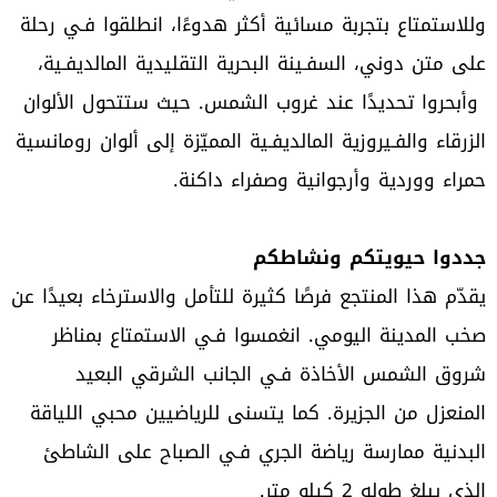
وللاستمتاع بتجربة مسائية أكثر هدوءًا، انطلقوا فـي رحلة
على متن دوني، السفـينة البحرية التقليدية المالديفـية،
وأبحروا تحديدًا عند غروب الشمس. حيث ستتحول الألوان
الزرقاء والفـيروزية المالديفـية المميّزة إلى ألوان رومانسية
حمراء ووردية وأرجوانية وصفراء داكنة.
جددوا حيويتكم ونشاطكم
يقدّم هذا المنتجع فرصًا كثيرة للتأمل والاسترخاء بعيدًا عن
صخب المدينة اليومي. انغمسوا فـي الاستمتاع بمناظر
شروق الشمس الأخاذة فـي الجانب الشرقي البعيد
المنعزل من الجزيرة. كما يتسنى للرياضيين محبي اللياقة
البدنية ممارسة رياضة الجري فـي الصباح على الشاطئ
الذي يبلغ طوله 2 كيلو متر.