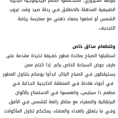
بلونها الفـيروزي. استكشفوا النظم الإيكولوجية البحرية
الطبيعية المذهلة بالانطلاق فـي رحلة صيد وقت غروب
الشمس أو تمتعوا بصفاء ذهني مع ممارسة رياضة
التجديف.
وللطعام مذاق خاص
استقبلوا الصباح بمائدة فطور خفـيفة لذيذة مقدمة على
طرف حوض السباحة الخاص بكم. إذا كنتم ممن
يستيقظون فـي الصباح الباكر، ابدأوا يومكم بتناول الفطور
فـي أجواء هادئة فـي المنطقة الخارجية الجذابة فـي
مطعم ذا سبايس، وانغمسوا فـي الاستمتاع بالألوان
البرتقالية والصفراء مع مناظر رائعة للشمس فـي الأفق.
وفـي ما يتعلق بالغداء والعشاء، يمكنكم تناول المأكولات