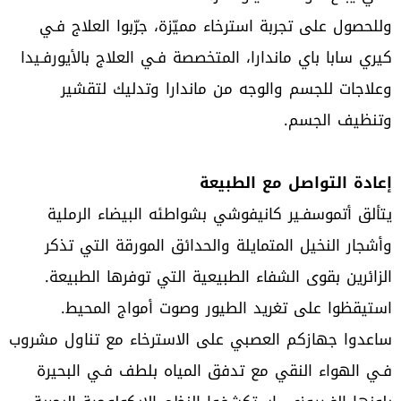
وللحصول على تجربة استرخاء مميّزة، جرّبوا العلاج فـي
كيري سابا باي ماندارا، المتخصصة فـي العلاج بالأيورفـيدا
وعلاجات للجسم والوجه من ماندارا وتدليك لتقشير
وتنظيف الجسم.
إعادة التواصل مع الطبيعة
يتألق أتموسفـير كانيفوشي بشواطئه البيضاء الرملية
وأشجار النخيل المتمايلة والحدائق المورقة التي تذكر
الزائرين بقوى الشفاء الطبيعية التي توفرها الطبيعة.
استيقظوا على تغريد الطيور وصوت أمواج المحيط.
ساعدوا جهازكم العصبي على الاسترخاء مع تناول مشروب
فـي الهواء النقي مع تدفق المياه بلطف فـي البحيرة