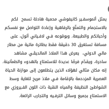
يمثل أتموسفـير كانيفوشي محمية هادئة تسمح لكم
بالاستجمام والتمتّع بالرفاهية وإعادة التواصل مع نفسكم
وأحبائكم والطبيعة. وبوقوعه فـي لافـياني أتول، على
مسافة تستغرق 30 دقيقة فقط بطائرة مائية من مطار
مالي الدولي، يعرض هذا الملاذ المالديڤـي مشاهد
ساحرة، ويقدّم فرصًا عديدة للاستمتاع بالهدوء والطمأنينة.
إنه مكان مثالي لهؤلاء الذين يتطلعون إلى موازنة الحياة
العصرية المزدحمة بالإقامة فـي ملاذ مريح للغاية وسط
الشواطئ النظيفة والمياه النقية ذات اللون الفـيروزي مع
الاستمتاع بجميع وسائل الترفـيه والتجارب الرائعة.