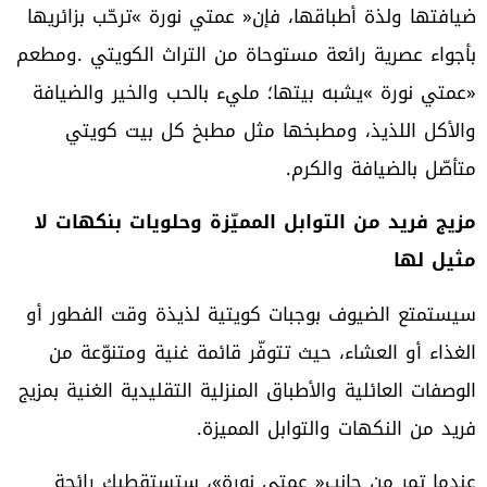
‬متأصّل‭ ‬بالضيافة‭ ‬والكرم‭.‬
‬مثيل‭ ‬لها
‬فريد‭ ‬من‭ ‬النكهات‭ ‬والتوابل‭ ‬المميزة‭.‬