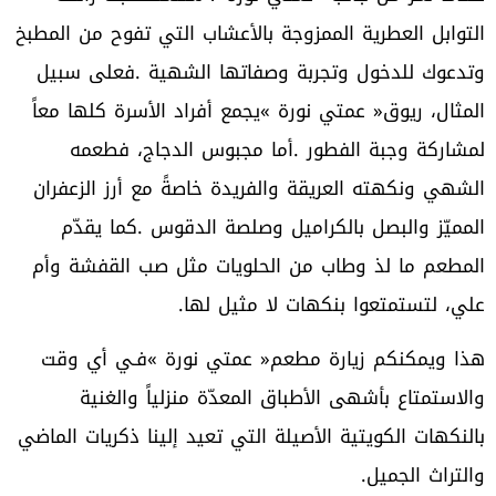
‬علي،‭ ‬لتستمتعوا‭ ‬بنكهات‭ ‬لا‭ ‬مثيل‭ ‬لها‭.‬
‬والتراث‭ ‬الجميل‭. ‬