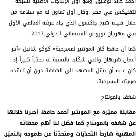
‬فـي‭ ‬مهرجان‭ ‬تورونتو‭ ‬السينمائي‭ ‬الدولي‭ ‬2017‭.‬
‬هويته‭ ‬المسرحية‭.‬
شغف‭ ‬بالمونتاج
‬المهنية‭ ‬شارحاً‭ ‬التحدّيات‭ ‬ومتحدّثاً‭ ‬عن‭ ‬طموحه‭ ‬بالتميّز‭.‬