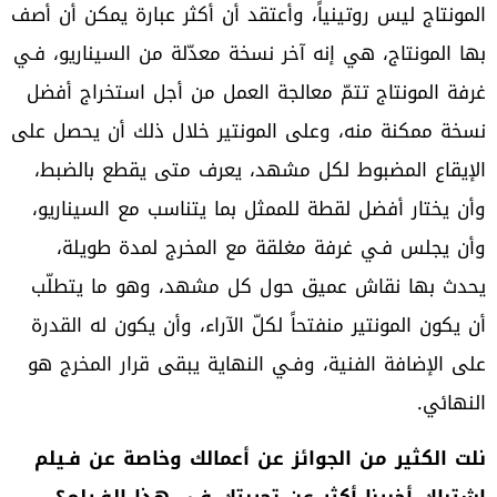
‬النهائي‭.‬
‬اشتباك‭ ‬أخبرنا‭ ‬أكثر‭ ‬عن‭ ‬تجربتك‭ ‬فـي‭ ‬هذا‭ ‬الفـيلم؟