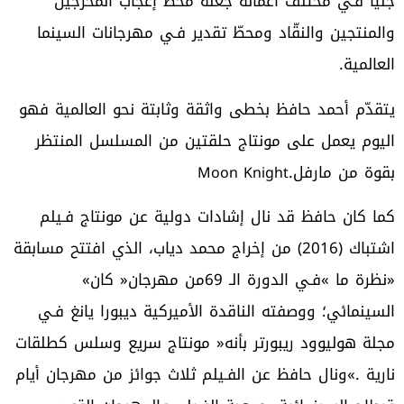
‬العالمية‭.‬
‬بقوة‭ ‬من‭ ‬مارفل‭ ‬
‭.‬
Moon Knight
‬‮«‬نظرة‭ ‬ما‮»‬‭ ‬فـي‭ ‬الدورة‭ ‬الـ69‭ ‬من‭ ‬مهرجان‭ ‬‮«‬كان‮»‬‭