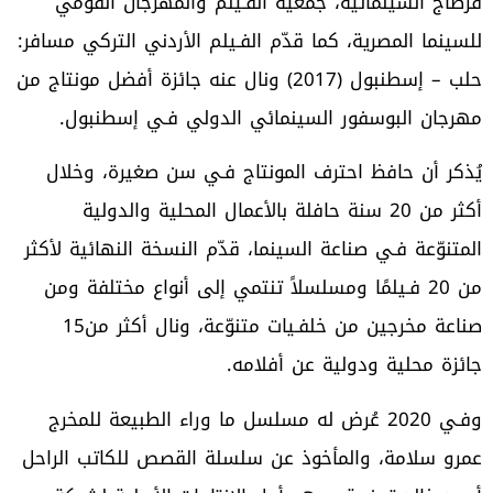
‬للسينما‭ ‬المصرية،‭ ‬كما‭ ‬قدّم‭ ‬الفـيلم‭ ‬الأردني‭ ‬التركي‭ ‬مسافر‭:
‬مهرجان‭ ‬البوسفور‭ ‬السينمائي‭ ‬الدولي‭ ‬فـي‭ ‬إسطنبول‭.‬
‬صناعة‭ ‬مخرجين‭ ‬من‭ ‬خلفـيات‭ ‬متنوّعة،‭ ‬ونال‭ ‬أكثر‭ ‬من‭ ‬15‭
‬جائزة‭ ‬محلية‭ ‬ودولية‭ ‬عن‭ ‬أفلامه‭.‬