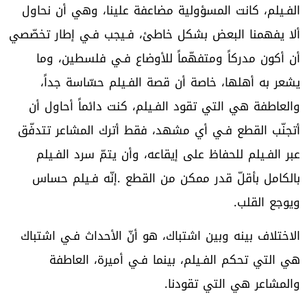
‬ويوجع‭ ‬القلب‭.‬
‬والمشاعر‭ ‬هي‭ ‬التي‭ ‬تقودنا‭.‬