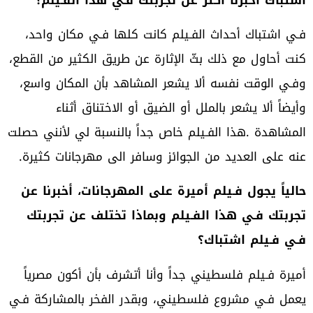
‬عنه‭ ‬على‭ ‬العديد‭ ‬من‭ ‬الجوائز‭ ‬وسافر‭ ‬الى‭ ‬مهرجانات‭ ‬كثيرة‭.‬
‬فـي‭ ‬فـيلم‭ ‬اشتباك؟