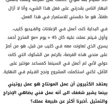
‬طفلاً،‭ ‬هو‭ ‬ما‭ ‬حمّسني‭ ‬للاستمرار‭ ‬فـي‭ ‬هذا‭ ‬العمل‭.‬
‬الأقل،‭ ‬لكني‭ ‬استكملت‭ ‬المشروع‭ ‬ونجح‭ ‬الفـيلم‭ ‬فـي‭ ‬النهاية‭.‬
‬والتمثيل‭. ‬أخبرنا‭ ‬أكثر‭ ‬عن‭ ‬طبيعة‭ ‬عملك؟