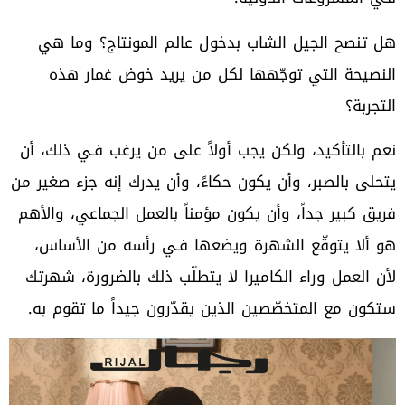
‬التجربة؟
‬ستكون‭ ‬مع‭ ‬المتخصّصين‭ ‬الذين‭ ‬يقدّرون‭ ‬جيداً‭ ‬ما‭ ‬تقوم‭ ‬به‭.‬