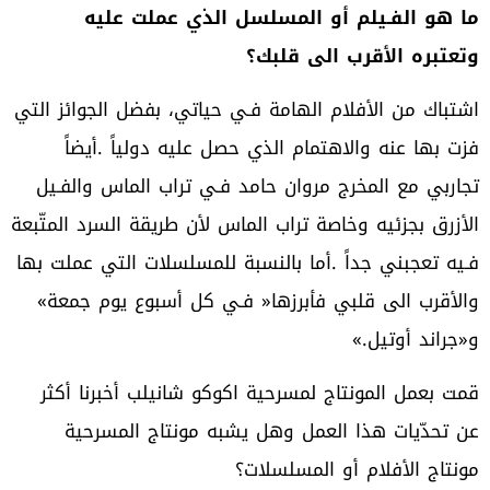
‬وتعتبره‭ ‬الأقرب‭ ‬الى‭ ‬قلبك؟
‬والأقرب‭ ‬الى‭ ‬قلبي‭ ‬فأبرزها‭ ‬‮«‬فـي‭ ‬كل‭ ‬أسبوع‭ ‬يوم‭ ‬جمعة‮»‬‭
‬و«جراند‭ ‬أوتيل‮»‬‭.‬
‬مونتاج‭ ‬الأفلام‭ ‬أو‭ ‬المسلسلات؟