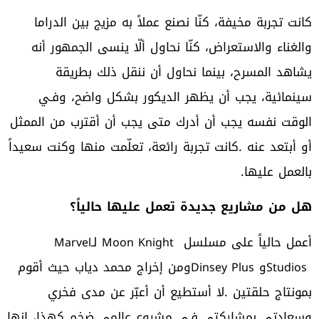
‬بالعمل‭ ‬عليها‭.‬
هل‭ ‬من‭ ‬مشاريع‭ ‬جديدة‭ ‬تعمل‭ ‬عليها‭ ‬حالياً؟
أعمل‭ ‬حالياً‭ ‬على‭ ‬مسلسل‭ ‬
‮ ‬‭ ‬لـ‭ ‬
Marvel
Moon Knight
‭ ‬و
Dinsey Plus
Studios