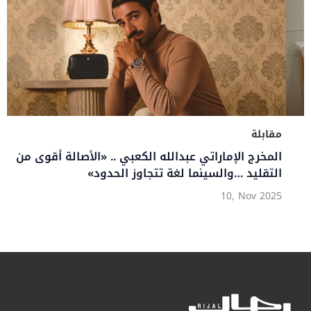
مقابلة
‬التقليد‭… ‬والسينما‭ ‬لغة‭ ‬تتجاوز‭ ‬الحدود‮»
10, Nov 2025