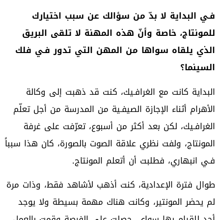
‬السينما؟
‬فـي‭ ‬انبهاري،‭ ‬فطلبت‭ ‬أن‭ ‬أتعلم‭ ‬المونتاج‭.‬
‬أحد‭ ‬للقيام‭ ‬بها‭ ‬سواي‭. ‬حصلت‭ ‬على‭ ‬الفرصة‭ ‬وقمت‭ ‬بالعمل‭.