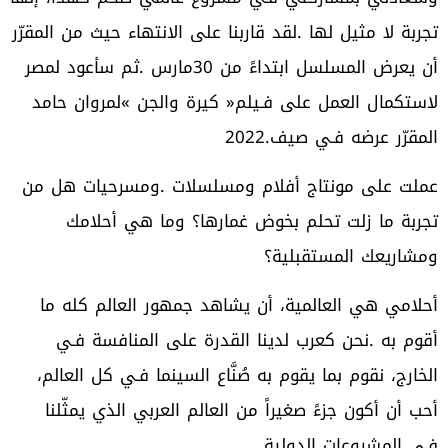
‬المقرّر‭ ‬عرضه‭ ‬فـي‭ ‬صيف‭ ‬2022‭.‬
‬ومشاريعك‭ ‬المستقبلية؟
‬فـي‭ ‬المشروعات‭ ‬الدولية‭.‬