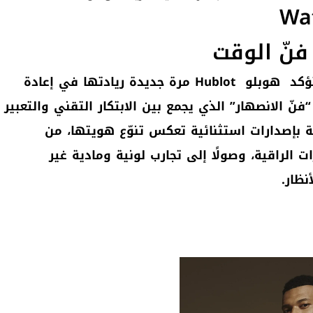
Watc
في معرض Watches & Wonders Geneva 2026، تؤكد هوبلو Hublot مرة جديدة ريادتها في إعادة
ّ الانصهار” الذي يجمع بين الابتكار التقني والتعبير
ة بإصدارات استثنائية تعكس تنوّع هويتها، من
 الراقية، وصولًا إلى تجارب لونية ومادية غير
ظار.