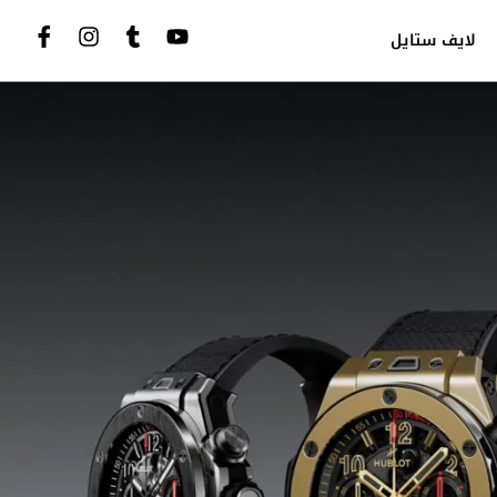
لايف ستايل