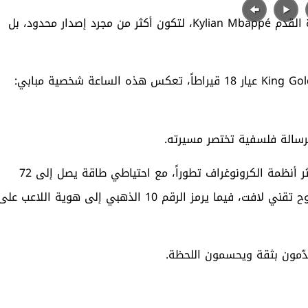
تُجسّد هذه الساعة ثمرة تعاون طويل بين هوبلو ونجم كرة القدم Kylian Mbappé، لتكون أكثر من مجرد إصدار محدود، بل
بعلبة قطرها 44 ملم تجمع بين السيراميك الأبيض وذهب King Gold عيار 18 قيراطاً، تعكس هذه الساعة شخصية مبابي:
ميكانيكياً، تنبض الساعة بآلية HUB1280 Unico ، إحدى أكثر أنظمة الكرونوغراف تطوراً، مع احتياطي طاقة يصل إلى 72
ساعة. كما تكشف البنية الهيكلية عن تفاصيل الحركة بوضوح تقني لافت، فيما يرمز الرقم 10 الذهبي إلى هوية اللاعب عل