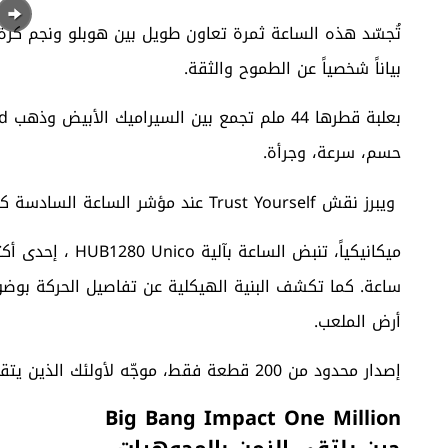
بياناً شخصياً عن الطموح والثقة.
حسم، سرعة، وجرأة.
ويبرز نقش Trust Yourself عند مؤشر الساعة السادسة كرسالة فلسفية تختصر مسيرته.
أرض الملعب.
إصدار محدود من 200 قطعة فقط، موجّه لأولئك الذين يتقدّمون بثقة ويحسمون اللحظة.
Big Bang Impact One Million
حين يلتقي الزمن بالمجوهرات