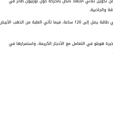
(حوالي 44.6 قيراطاً) موزّعة ضمن تكوين ثلاثي الأبعاد نابض بالحركة حول توربيون طائر في
ة والجاذبية.
تعتمد الساعة على آلية حركة يدوية HUB9015 مع احتياطي طاقة يصل إلى 120 ساعة، فيما تأتي العلبة من الذهب الأبيض
برة هوبلو في التعامل مع الأحجار الكريمة، واستمرارها في