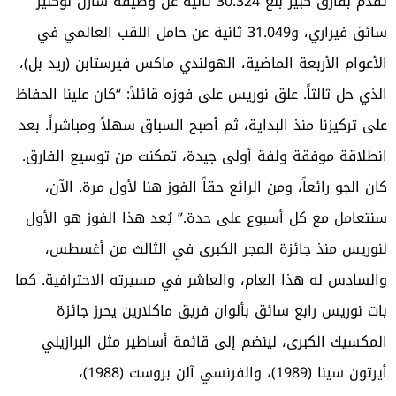
تقدم بفارق كبير بلغ 30.324 ثانية عن وصيفه شارل لوكلير
سائق فيراري، و31.049 ثانية عن حامل اللقب العالمي في
الأعوام الأربعة الماضية، الهولندي ماكس فيرستابن (ريد بل)،
الذي حل ثالثاً. علق نوريس على فوزه قائلاً: “كان علينا الحفاظ
على تركيزنا منذ البداية، ثم أصبح السباق سهلاً ومباشراً. بعد
انطلاقة موفقة ولفة أولى جيدة، تمكنت من توسيع الفارق.
كان الجو رائعاً، ومن الرائع حقاً الفوز هنا لأول مرة. الآن،
سنتعامل مع كل أسبوع على حدة.” يُعد هذا الفوز هو الأول
لنوريس منذ جائزة المجر الكبرى في الثالث من أغسطس،
والسادس له هذا العام، والعاشر في مسيرته الاحترافية. كما
بات نوريس رابع سائق بألوان فريق ماكلارين يحرز جائزة
المكسيك الكبرى، لينضم إلى قائمة أساطير مثل البرازيلي
أيرتون سينا (1989)، والفرنسي آلن بروست (1988)،