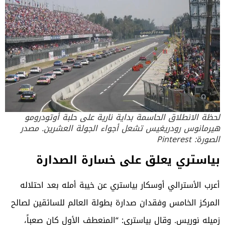
لحظة الانطلاق الحاسمة بداية نارية على حلبة أوتودرومو
هيرمانوس رودريغيس تشعل أجواء الجولة العشرين. مصدر
الصورة: Pinterest
بياستري يعلق على خسارة الصدارة
أعرب الأسترالي أوسكار بياستري عن خيبة أمله بعد احتلاله
المركز الخامس وفقدان صدارة بطولة العالم للسائقين لصالح
زميله نوريس. وقال بياستري: “المنعطف الأول كان صعباً،