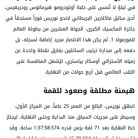
في ليلةٍ لا تُنسى على حلبة أوتودرومو هيرمانوس رودريغيس،
أحرز سائق ماكلارين البريطاني لاندو نوريس فوزاً مستحقاً في
جائزة المكسيك الكبرى، الجولة العشرين من بطولة العالم
للفورمولا 1. لم يكن هذا الانتصار مجرد إضافة لسجله، بل
دفعه إلى صدارة ترتيب السائقين بفارق نقطة واحدة عن
زميله الأسترالي أوسكار بياستري، ليُشعل المنافسة على
اللقب العالمي قبل أربع جولات من النهاية.
هيمنة مطلقة وصعود للقمة
انطلق نوريس، البالغ من العمر 25 عاماً، من المركز الأول،
وسيطر على مجريات السباق منذ البداية وحتى النهاية، ليجتاز
خط النهاية بعد 71 لفة بزمن قدره 1:37:58.574 ساعة. وقد