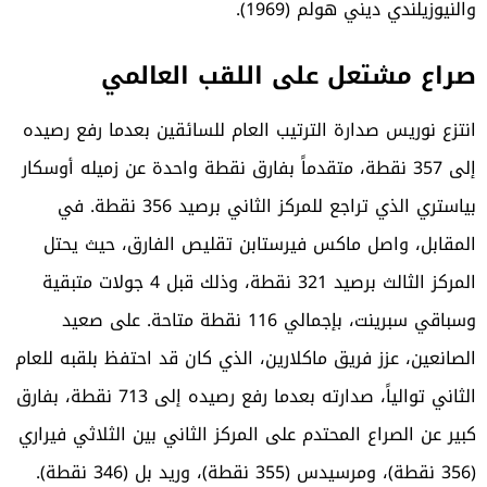
والنيوزيلندي ديني هولم (1969).
صراع مشتعل على اللقب العالمي
انتزع نوريس صدارة الترتيب العام للسائقين بعدما رفع رصيده
إلى 357 نقطة، متقدماً بفارق نقطة واحدة عن زميله أوسكار
بياستري الذي تراجع للمركز الثاني برصيد 356 نقطة. في
المقابل، واصل ماكس فيرستابن تقليص الفارق، حيث يحتل
المركز الثالث برصيد 321 نقطة، وذلك قبل 4 جولات متبقية
وسباقي سبرينت، بإجمالي 116 نقطة متاحة. على صعيد
الصانعين، عزز فريق ماكلارين، الذي كان قد احتفظ بلقبه للعام
الثاني توالياً، صدارته بعدما رفع رصيده إلى 713 نقطة، بفارق
كبير عن الصراع المحتدم على المركز الثاني بين الثلاثي فيراري
(356 نقطة)، ومرسيدس (355 نقطة)، وريد بل (346 نقطة).