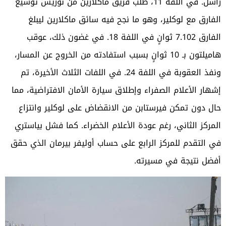
راسل. في اللفة 11، طلب فريق ماكلارين من نوريس توسيع
الفارق مع لوكلير، وهو ما نجح فيه سائق ماكلارين ليبلغ
الفارق 7.102 ثوانٍ في اللفة 18. في غضون ذلك، عوقب
هاميلتون بـ 10 ثوانٍ بسبب استفادته من الخروج عن المسار،
ونفذ العقوبة في اللفة 24. في اللفات الثلاث الأخيرة، تم
إشهار الأعلام الصفراء وإطلاق سيارة الأمان الافتراضية، مما
حال دون تمكن فيرستابن من الانقضاض على لوكلير وانتزاع
المركز الثاني، رغم عودة الأعلام الخضراء. كما فشل بياستري
في التقدم للمركز الرابع على حساب أوليفر بيرمان الذي حقق
أفضل نتيجة في مسيرته.