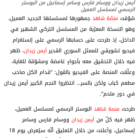
أيمن زيدان ووسام فارس وسامر إسماعيل من البوستر
الرسمي لمسلسل العميل
شوّقت
جمهورها لمسلسلها الجديد العميل،
منصّة شاهد
وهو النسخة المعرّبة من المسلسل التركي الشهير في
الداخل، إذ طرحت على حسابها الرسمي على إنستغرام
فيديو تشويقي للممثل السوري القدير
، ظهر
أيمن زيدان
فيه خلال التحقيق معه بأجواءٍ غامضة ومشوّقة للغاية،
وعلّقت المنصة على الفيديو بالقول: “قدام الكل صاحب
مطعم كباب ولكن بالسر… انتظروا النجم الكبير أيمن زيدان
في دور ملحم”.
طرحت
البوستر الرسمي لمسلسل العميل،
منصة شاهد
ظهر فيه كلّ من
ووسام فارس وسامر
أيمن زيدان
إسماعيل، وأعلنت من خلال التعليق أنّه سيُعرض يوم 18