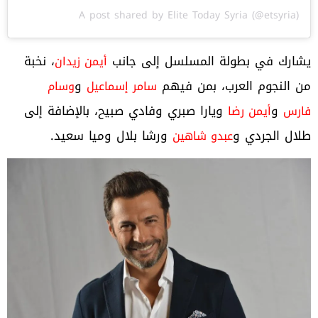
A post shared by Elite Today Syria (@etsyria)
يشارك في بطولة المسلسل إلى جانب
، نخبة
أيمن زيدان
من النجوم العرب، بمن فيهم
و
سامر إسماعيل
وسام
و
ويارا صبري وفادي صبيح، بالإضافة إلى
فارس
أيمن رضا
طلال الجردي و
ورشا بلال وميا سعيد.
عبدو شاهين