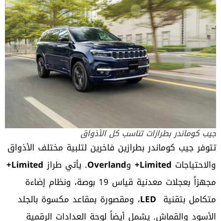
جيب كوماندر بطرازات تناسب كل الأذواق
تتوفر جيب كوماندر بطرازين فاخرين لتلبية مختلف الأذواق
والاحتياجات
Limited+
و
Overland
. يأتي طراز
Limited+
مجهزاً بعجلات معدنية قياس 19 بوصة، ونظام إضاءة
متكامل بتقنية
LED
، ومقصورة بمقاعد مكسوة بالجلد
الأسود والقماش. يشمل أيضاً لوحة العدادات الرقمية