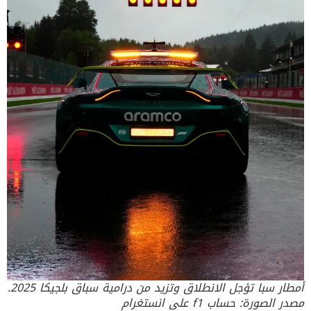
أمطار سبا تؤجل الانطلاق وتزيد من درامية سباق بلجيكا 2025.
مصدر الصورة: حساب f1 على انستغرام