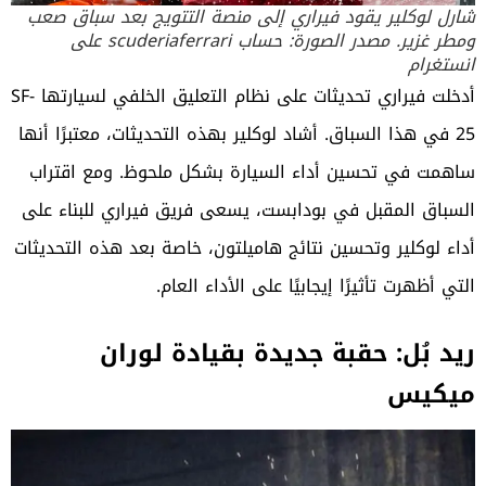
شارل لوكلير يقود فيراري إلى منصة التتويج بعد سباق صعب
ومطر غزير. مصدر الصورة: حساب scuderiaferrari على
انستغرام
أدخلت فيراري تحديثات على نظام التعليق الخلفي لسيارتها SF-
25 في هذا السباق. أشاد لوكلير بهذه التحديثات، معتبرًا أنها
ساهمت في تحسين أداء السيارة بشكل ملحوظ. ومع اقتراب
السباق المقبل في بودابست، يسعى فريق فيراري للبناء على
أداء لوكلير وتحسين نتائج هاميلتون، خاصة بعد هذه التحديثات
التي أظهرت تأثيرًا إيجابيًا على الأداء العام.
ريد بُل: حقبة جديدة بقيادة لوران
ميكيس