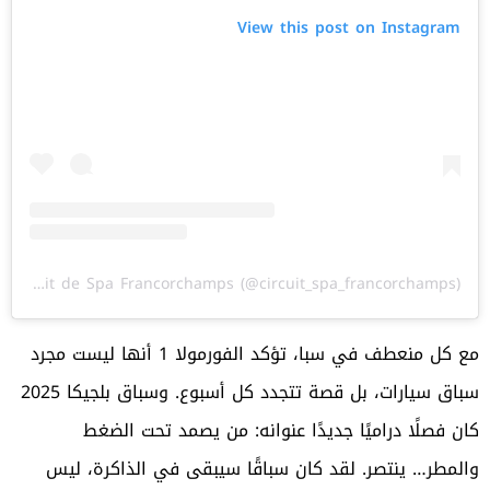
View this post on Instagram
A post shared by Circuit de Spa Francorchamps (@circuit_spa_francorchamps)
مع كل منعطف في سبا، تؤكد الفورمولا 1 أنها ليست مجرد
سباق سيارات، بل قصة تتجدد كل أسبوع. وسباق بلجيكا 2025
كان فصلًا دراميًا جديدًا عنوانه: من يصمد تحت الضغط
والمطر… ينتصر. لقد كان سباقًا سيبقى في الذاكرة، ليس