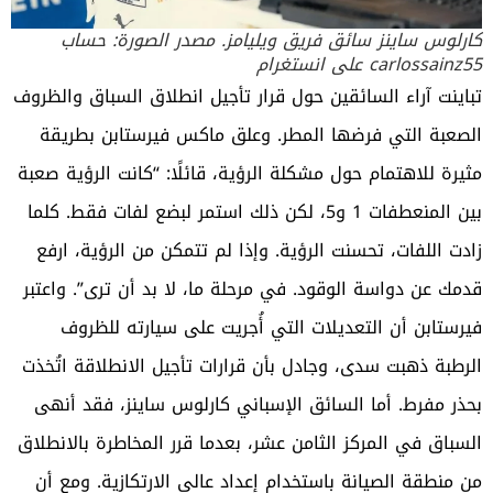
كارلوس ساينز سائق فريق ويليامز. مصدر الصورة: حساب
carlossainz55 على انستغرام
تباينت آراء السائقين حول قرار تأجيل انطلاق السباق والظروف
الصعبة التي فرضها المطر. وعلق ماكس فيرستابن بطريقة
مثيرة للاهتمام حول مشكلة الرؤية، قائلًا: “كانت الرؤية صعبة
بين المنعطفات 1 و5، لكن ذلك استمر لبضع لفات فقط. كلما
زادت اللفات، تحسنت الرؤية. وإذا لم تتمكن من الرؤية، ارفع
قدمك عن دواسة الوقود. في مرحلة ما، لا بد أن ترى”. واعتبر
فيرستابن أن التعديلات التي أُجريت على سيارته للظروف
الرطبة ذهبت سدى، وجادل بأن قرارات تأجيل الانطلاقة اتُخذت
بحذر مفرط. أما السائق الإسباني كارلوس ساينز، فقد أنهى
السباق في المركز الثامن عشر، بعدما قرر المخاطرة بالانطلاق
من منطقة الصيانة باستخدام إعداد عالي الارتكازية. ومع أن