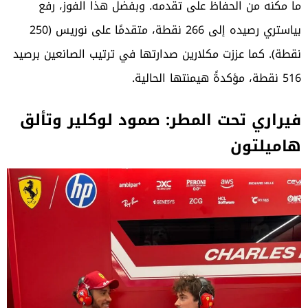
ما مكنه من الحفاظ على تقدمه. وبفضل هذا الفوز، رفع
بياستري رصيده إلى 266 نقطة، متقدمًا على نوريس (250
نقطة). كما عززت مكلارين صدارتها في ترتيب الصانعين برصيد
516 نقطة، مؤكدةً هيمنتها الحالية.
فيراري تحت المطر: صمود لوكلير وتألق
هاميلتون