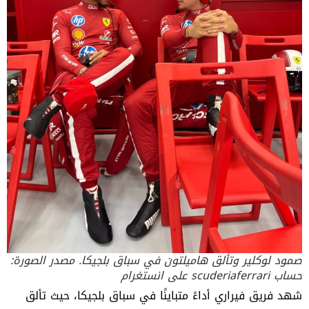
صمود لوكلير وتألق هاميلتون في سباق بلجيكا. مصدر الصورة:
حساب scuderiaferrari على انستغرام
شهد فريق فيراري أداءً متباينًا في سباق بلجيكا، حيث تألق