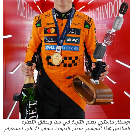
أوسكار بياستري يصنع التاريخ في سبا ويحقق انتصاره
السادس هذا الموسم. مصدر الصورة: حساب f1 على انستغرام