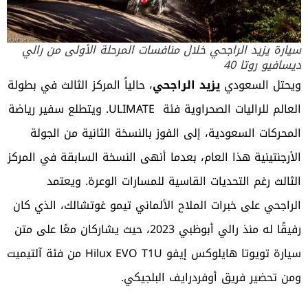
سيارة يزيد الراجحي خلال منافسات المرحلة الأولى من رالي
ديسافيو روتا 40
ويحتل السعودي
يزيد الراجحي
، حالياً المركز الثالث في بطولة
العالم للراليات الصحراوية فئة ULIMATE. ويتطلع سفير رياضة
المحركات السعودية، إلى الفوز بالنسخة الثانية من الجولة
الأرجنتينية هذا العام، بعدما أنهى النسخة السابقة في المركز
الثالث رغم التحديات القاسية للمسارات الوعرة. ويعتمد
الراجحي على خبرات الملاح الألماني تيمو غوتشالك، الذي كان
رفيقًا له منذ رالي أبوظبي 2023، حيث يشاركان معًا على متن
سيارة تويوتا هايلوكس إيفو Hilux EVO T1U من فئة آلتيميت
ومن تحضير فريق أوفردرايف البلجيكي.