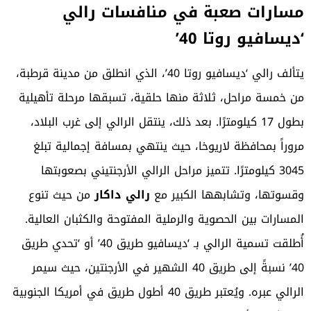
مسارات صعبة في منافسات رالي
‘ديسافيو روتا 40’
يتألف رالي ‘ديسافيو روتا 40’، الذي انطلق من مدينة قرطبة،
من خمسة مراحل، ثلاثة منها حلقية، تسبقها مرحلة تأهيلية
بطول 17 كيلومترًا. بعد ذلك، ينتقل الرالي إلى غرب البلاد،
مروراً بمحافظة لاريوخا، حيث ينتهي بمسافة إجمالية تبلغ
3045 كيلومترًا. تتميز مراحل الرالي الأرجنتيني بصعوبتها
وقسوتها، وتشابهها الكبير مع
رالي داكار
من حيث تنوع
المسارات بين الحصوية والرملية المفتوحة والكثبان العالية.
أُطلقت تسمية الرالي بـ ‘ديسافيو طريق 40’ أو ‘تحدي طريق
40’ نسبةً إلى طريق 40 الشهير في الأرجنتين، حيث سيمر
الرالي عبره. ويُعتبر طريق 40 أطول طريق في أمريكا الجنوبية