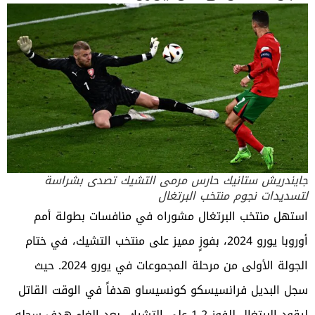
جايندريش ستانيك حارس مرمى التشيك تصدى بشراسة
لتسديدات نجوم منتخب البرتغال
استهل
منتخب البرتغال
مشوراه في منافسات
بطولة أمم
أوروبا يورو 2024
، بفوزٍ مميز على منتخب التشيك،
في ختام
الجولة الأولى من مرحلة المجموعات في يورو 2024. حيث
سجل البديل فرانسيسكو كونسيساو هدفاً في الوقت القاتل
ليقود البرتغال للفوز 2-1 على التشيك، بعد إلغاء هدف سجله