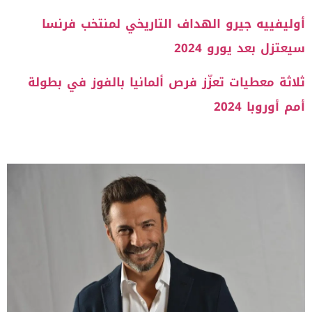
أوليفييه جيرو الهداف التاريخي لمنتخب فرنسا
سيعتزل بعد يورو 2024
ثلاثة معطيات تعزّز فرص ألمانيا بالفوز في بطولة
أمم أوروبا 2024