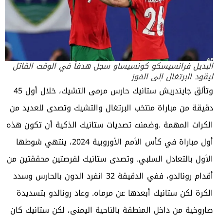
البديل فرانسيسكو كونسيساو سجل هدفاً في الوقت القاتل
ليقود البرتغال إلى الفوز
وتألق جايندريش ستانيك حارس مرمى التشيك، خلال أول 45
دقيقة من مباراة منتخب البرتغال والتشيك وتصدى للعديد من
الكرات المهمة .وضمنت تصديات ستانيك الذكية أن تكون هذه
أول مباراة في كأس الأمم الأوروبية 2024، ينتهي شوطها
الأول بالتعادل السلبي. وتصدى ستانيك لفرصتين محققتين من
أقدام رونالدو، ففي الدقيقة 32 انفرد الدون بالحارس وسدد
الكرة لكن ستانيك أبعدها عن مرماه. وعاد رونالدو بتسديدة
صاروخية من داخل المنطقة بالناحية اليمنى، لكن ستانيك كان