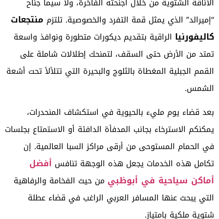
الأناقة الشتوية من خلال أجنحته الفاخرة، ولا سيما جناح
منتجعات
“إميرالد” الذي يمثل قمة التفرد والخصوصية. تلتزم
كاليفورنيا
الراقية بتقديم ديكورات متطورة ونوافذ واسعة
تمتد من الأرض حتى السقف، لتمنحك إطلالات شاملة على
القمم الجبلية المغطاة بالثلوج والبحيرة التي تتلألأ تحت أشعة
الشمس.
بعد قضاء يوم مليء بالحيوية في استكشاف المنحدرات،
يمكنكم الاسترخاء بجانب المدفأة الدافئة أو الاستمتاع بجلسات
في الحمام المستوحى من أرقى مراكز السبا العالمية. إن
أفضل
تكامل هذه الخدمات يجعل هذه الوجهة تنافس
أماكن سياحية في أبوظبي
من حيث الفخامة والرفاهية
التي يبحث عنها المسافر العربي الراغب في قضاء عطلة
شتوية ملكية بامتياز.