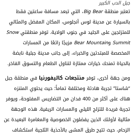
جبل الدب الكبير
تعتبر منطقة
Big Bear
، التي تبعد مسافة ساعتين فقط
بالسيارة عن مدينة لوس أنجلوس، المكان المفضل والمثالي
للمتزلجين على الجليد في جنوب الولاية. توفر منطقتي
Snow
Summit
و
Bear Mountain
مزيجًا رائعًا من المسارات
المخصصة للمبتدئين والخبراء، إلى جانب مدينة جبلية نابضة
بالحياة تمنحك خيارات ممتازة لتناول الطعام والتسوق الفاخر.
منتجعات كاليفورنيا
ومن جهة أخرى، توفر
في منطقة جبل
“شاستا” تجربة هادئة ومختلفة تماماً؛ حيث يحتوي المتنزه
هناك على أكثر من 400 فدان من التضاريس المفتوحة، ويوفر
تجربة فريدة للتزلج الليلي والمسارات الريفية. هذه الوجهة
مثالية لأولئك الذين يفضلون الخصوصية والمغامرة البعيدة عن
الزحام، حيث تتيح طرق المشي بالأحذية الثلجية استكشاف