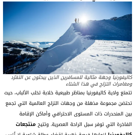
كاليفورنيا وجهة مثالية للمسافرين الذين يبحثون عن التفرّد
ومغامرات التزلج في هذا الشتاء
تتمتع ولاية كاليفورنيا بمناظر طبيعية خلابة تخلب الألباب، حيث
تحتضن مجموعة مذهلة من وجهات التزلج العالمية التي تجمع
بين المنحدرات ذات المستوى الاحترافي وأماكن الإقامة
منتجعات
الفاخرة التي توفر سبل الراحة العصرية. وتتيح
كاليفورنيا
لزوارها فرصة ذهبية لقضاء عطلة شتوية لا تُنسى