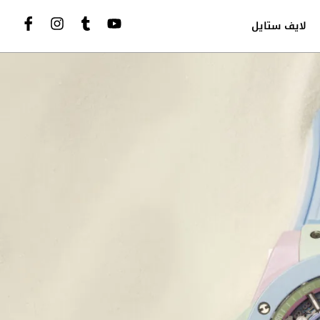
لايف ستايل