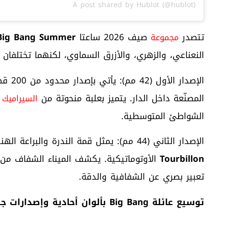
A post shared by Hublot (@hublot)
تتصدر
صيف 2026 ساعتا
Big Bang Summer
مجموعة
النعناعي، والزهري، والأزرق السماوي، لكنهما تختلفان 
الإصدار الأول (42 مم): يأتي بإصدار محدود من 200 قطعة، ويعمل بمعايرة
المصنّعة داخل الدار. يتميز بعلبة منحوتة من
ا
السيراميك
الشواطئ المتوسطية.
الإصدار الثاني (44 مم): يمثل قمة الندرة والبراعة الهندسية، حيث يقتصر على 10 قطع فقط، ويعمل بحركة
Tourbillon
الأوتوماتيكية. يكشف الميناء الشفاف من 
تعبير بصري عن الشفافية والدقة.
توسيع عائلة
Big Bang
بألوان أحادية وإصدارات ج