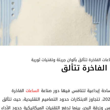
2: الساعات الفاخرة تتألق
احة إبداعية تتنافس فيها دور صناعة
الفاخرة
الساعات
لتقديم أكثر إصداراتها جرأة وحيوية. وفي صيف عام 2026، تتجاوز الابتكارات حدود التصاميم التقليدية، حيث تتألق
زرقة البحر، بينما تدفع التقنيات الميكانيكية حدود الأداء