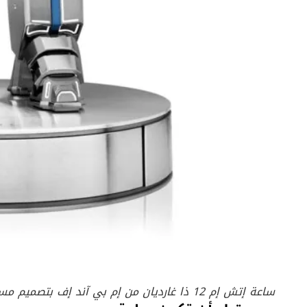
ساعة إتش إم 12 ذا غارديان من إم بي آند إف بتصميم مستقبلي فريد