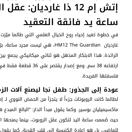
إتش إم 12 ذا غارديان: ع
ساعة يد فائقة التعقيد
في خطوة تعيد إحياء روح الخيال العلمي التي طالما ميّزت
غارديان HM12 The Guardian، هي ل
فلسفتها الفريدة.
عودة إلى الجذور: طفل نجا ليصنع آلات الز
لطالما كانت الروبوتات جزءاً لا يتجزأ من الحمض النووي 
حيث صُممت ساعة اليد لتكون عقل الروبوت، بينما يمنحها ا
للماضي، بل هو إعادة الكنيسة إلى قلب القرية، كما يقول ا