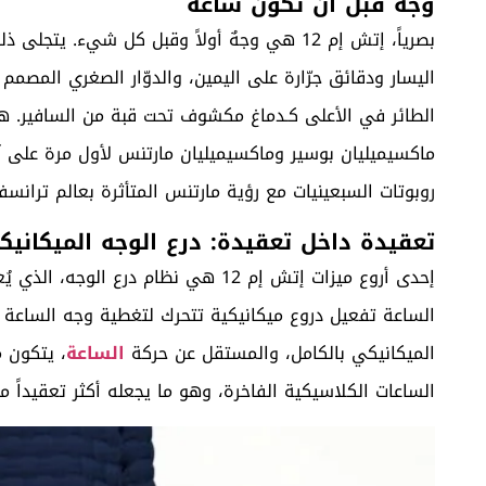
وجه قبل أن تكون ساعة
بصرياً، إتش إم 12 هي وجهٌ أولاً وقبل كل شي
اليسار ودقائق جرّارة على اليمين، والدوّار الصغري المصم
الطائر في الأعلى كـدماغ مكشوف تحت قبة من السافير. ه
ماكسيميليان بوسير وماكسيميليان مارتنس لأول مرة على 
روبوتات السبعينيات مع رؤية مارتنس المتأثرة بعالم ترانسفو
تعقيدة داخل تعقيدة: درع الوجه الميكانيك
إحدى أروع ميزات إتش إم 12 هي نظام در
الساعة تفعيل دروع ميكانيكية تتحرك لتغطية وجه الساعة أ
الميكانيكي بالكامل، والمستقل عن حركة
الساعة
الساعات الكلاسيكية الفاخرة، وهو ما يجعله أكثر تعقيداً 