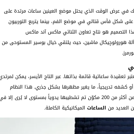
ء. يتجلى ذلك في عرض الوقت الذي يحتل موضع العينين ساعات مرتدة على
م على شكل فأس قتالي في موضع الفم، بينما يتربع التوربيون
ذا التصميم هو نتاج تعاون الثنائي ماكس آند ماكس
آلة هورولوچيكال ماشين، حيث يلتقي خيال بوسير المستوحى من
رمرز.
ي
ع الوجه، الذي يُعتبر تعقيدة ساعاتية قائمة بذاتها. عبر التاج الأيسر، يمكن لمرتدي
و كشفه تدريجياً، ما يغير مظهرها بشكل جذري. هذا النظام
، يتكون من أكثر من 200 مكوّن تم تشطيبها يدوياً بمستوى لا يُرى إلا في
من العديد من
الساعات
الميكانيكية الكاملة.