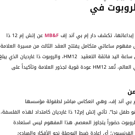
قل الروبوت في
 إبداعاتها، تكشف دار إم بي آند إف
MB&F
عن إتش إم 12 ذا
يست مجرد ساعة، بل مفهوم ساعاتي متكامل يفتتح العقد الثالث من مسيرة العلامة
الرائدة. هذا الابتكار المذهل هو ثنائي ميكانيكي يجمع بين ساعة اليد فائقة التعقيد HM12، والروبوت ذا غارديان الذي يبل
ارتفاعه 38 سم. ومع إصدار يقتصر على 36 قطعة فقط في العالم، تُعد HM12 عودة قوية لجذور العلامة وتأكيداً على
من
لـ إم بي آند إف، وهي انعكاس مباشر لطفولة مؤسسها
ماكسيميليان بوسير. وكما يقول مبدأ الدار: “البالغ المبدع هو طفل نجا”. تأتي إتش إم12 ذا غارديان كامتداد لهذه الفلسفة،
لروبوت حضوراً يتجاوز المعصم. هذا المفهوم ليس استعادة
لفرنسيون؛ أي إعادة ضبط البوصلة نحو الأفكار والمبادئ