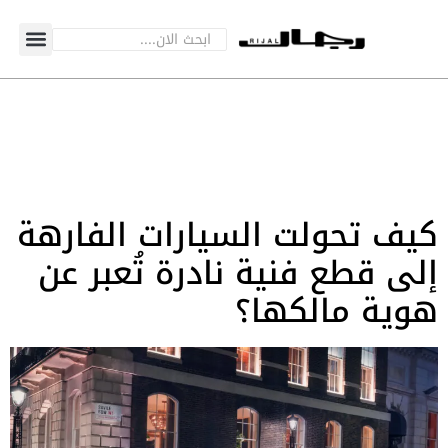
كيف تحولت السيارات الفارهة
إلى قطع فنية نادرة تُعبر عن
هوية مالكها؟