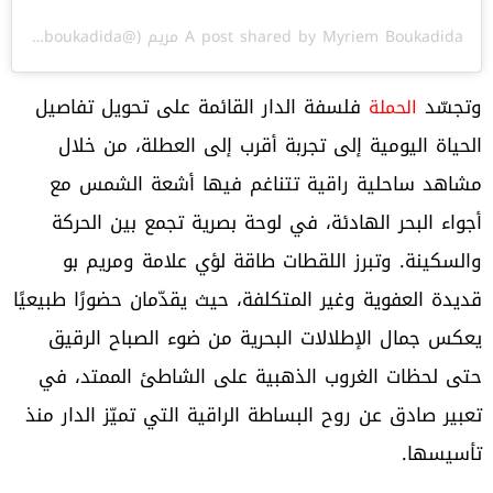
A post shared by Myriem Boukadida مريم (@myriemboukadida)
وتجسّد
فلسفة الدار القائمة على تحويل تفاصيل
الحملة
الحياة اليومية إلى تجربة أقرب إلى العطلة، من خلال
مشاهد ساحلية راقية تتناغم فيها أشعة الشمس مع
أجواء البحر الهادئة، في لوحة بصرية تجمع بين الحركة
والسكينة. وتبرز اللقطات طاقة لؤي علامة ومريم بو
قديدة العفوية وغير المتكلفة، حيث يقدّمان حضورًا طبيعيًا
يعكس جمال الإطلالات البحرية من ضوء الصباح الرقيق
حتى لحظات الغروب الذهبية على الشاطئ الممتد، في
تعبير صادق عن روح البساطة الراقية التي تميّز الدار منذ
تأسيسها.