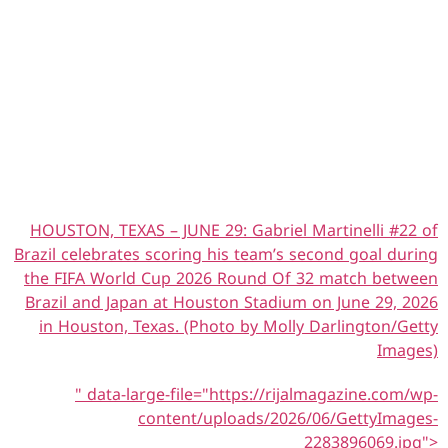
HOUSTON, TEXAS – JUNE 29: Gabriel Martinelli #22 of
Brazil celebrates scoring his team’s second goal during
the FIFA World Cup 2026 Round Of 32 match between
Brazil and Japan at Houston Stadium on June 29, 2026
in Houston, Texas. (Photo by Molly Darlington/Getty
Images)
" data-large-file="https://rijalmagazine.com/wp-
content/uploads/2026/06/GettyImages-
2283896069.jpg">