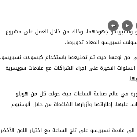
وبلو ونسبريسو جهودهما، وذلك من خلال العمل على مشروع
عة Big Bang Unico Nespresso Origin الأولى من نوعها حيث تم تصنيعها باستخدام كبسولات نسبريسو،
 الشركة في إطار مبادرات Second Life في السنوات الاخيرة على إجراء الشراكات مع علامات سويسرية
ها.
ورة في عالم صناعة الساعات حيث حولت كل من هوبلو
، علبها، إطاراتها وأزرارها الضاغطة من خلال ألومنيوم
ن من خلال نقش حرف N الذي يشير الى علامة نسبريسو على تاج الساعة مع اختيار اللون الأخضر