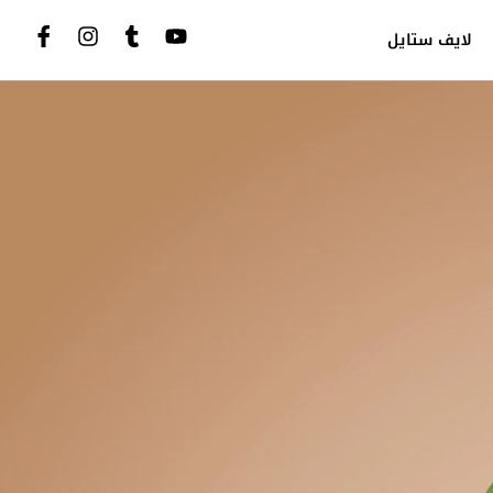
لايف ستايل