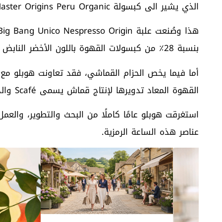
الذي يشير الى كبسولة Master Origins Peru Organic.
بنسبة 28٪ من كبسولات القهوة باللون الأخضر النابض بالحياة كما يخضع التاج والزر الضاغط لنفس العلاج.
القهوة المعاد تدويرها لإنتاج قماش يسمى Scafé والذي استعمل في صناعة الحزام.
استغرقت هوبلو عامًا كاملًا من البحث والتطوير، والع
عناصر هذه الساعة الرمزية.