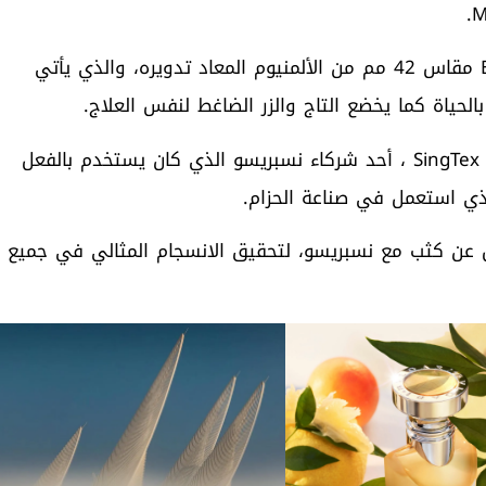
هذا وصُنعت علبة Big Bang Unico Nespresso Origin مقاس 42 مم من الألمنيوم المعاد تدويره، والذي يأتي
أما فيما يخص الحزام القماشي، فقد تعاونت هوبلو مع SingTex ، أحد شركاء نسبريسو الذي كان يستخدم بالفعل
مل عن كثب مع نسبريسو، لتحقيق الانسجام المثالي في جميع