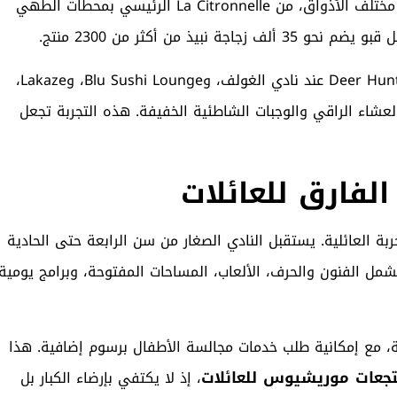
يضم المنتجع مجموعة واسعة من المطاعم والبارات تغطي مختلف الأذواق، من La Citronnelle الرئيسي بمحطات الطهي
وتتنوع الخيارات بين La Spiaggia للمطبخ المتوسطي، وDeer Hunter عند نادي الغولف، وBlu Sushi Lounge، وLakaze،
ة كبيرة بين العشاء الراقي والوجبات الشاطئية الخفيفة. هذه التجربة تجعل
لفارق للعائلات
C من أبرز نقاط قوة التجربة العائلية. يستقبل النادي الصغار من سن الرابعة حتى الحادية
ل الفنون والحرف، الألعاب، المساحات المفتوحة، وبرامج يومية
، مع إمكانية طلب خدمات مجالسة الأطفال برسوم إضافية. هذا
جعات موريشيوس للعائلات
، إذ لا يكتفي بإرضاء الكبار بل