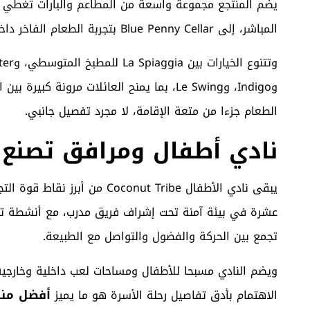
المباشر، إلى Blue Penny Cellar بتجربة الطعام الفاخر داخل قبو يضم نحو 35 ألف زجاجة نبيذ من أكثر من 2300 منتج.
وIndigo، وLe Swing، بما يمنح العائلات مرون
الطعام جزءا من متعة الإقامة، لا مجرد تفصيل جانبي.
نادي أطفال ومرافق تصنع ا
يبقى نادي الأطفال oconut Tribe
عشرة في بيئة آمنة تحت إشراف فريق مدرب، مع أنشطة تشم
تجمع بين الحركة والفضول والتواصل مع الطبيعة.
ويضم النادي مسبحا للأطفال ومساحات لعب داخلية وخارجية
أفضل منت
الاهتمام بأدق تفاصيل رحلة الأسرة هو ما يميز