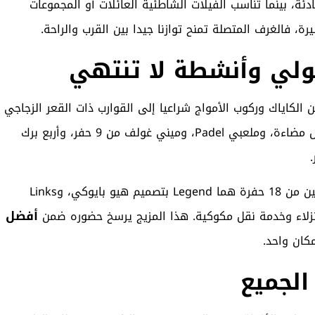
دئة، بينما تناسب الفيلات الشاطئية العائلات أو المجموعات
ة، فالغرف المتصلة تمنح توازنا جيدا بين القرب والراحة.
لي وأنشطة لا تنتهي
من الكاياك وركوب الأمواج شراعيا إلى القوارب ذات القعر الزجاجي
ورحلات الغطس. وعلى اليابسة، يوفر المنتجع 3 ملاعب تنس مضاءة، وملعبي Padel، وميني غولف من 9 حفر، وأربع برك
أما عشاق الغولف فأمام تجربة استثنائية مع ملعبين بطوليين من 18 حفرة هما Legend بتصميم هيو بايوكي، وLinks
أفضل
لنزلاء وخدمة نقل مكوكية. هذا المزيج يرسخ حضوره ضمن
كان واحد.
الجميع