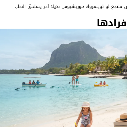
ض
منتجع لو تويسروك موريشيوس
بديلا آخر يستحق النظر.
فرادها