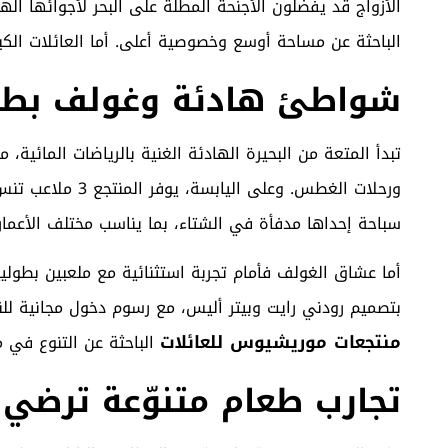
الأزواج قد يفضلون الأجنحة المطلة على البحر لأجوائها الها
الباحثة عن مساحة أوسع وخصوصية أعلى. أما العائلات الكبير
شواطئ هادئة وغولف بطو
تبدأ المتعة من البحيرة الهادئة الغنية بالرياضات المائية، 
سباحة إحداها مدفأة في الشتاء، بما يناسب مختلف الأعمار.
بتصميم رودني رايت وبيتر أليس، مع رسوم دخول مجانية ل
منتجعات موريشيوس للعائلات
الباحثة عن التنوع في م
تجارب طعام متنوّعة ترضي 