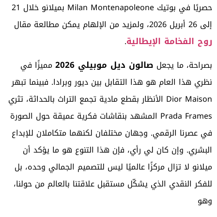
حصريًا في بوتيك Milan Montenapoleone بميلانو خلال 21
إلى 26 أبريل 2026، ولمزيد من الإلهام يمكن مطالعة مقال
روح الفخامة الإيطالية
.
صالون ديل موبيلي 2026
بصراحة، ما يجعل
مميزًا في
نظري هذا العام هو هذا التقابل بين ديور وبرادا. فبينما تبهر
Dior Maison الأنظار بقطع مادية تجمع التراث بالحداثة، تثري
Prada Frames المشهد بنقاشات فكرية عميقة حول الصورة
في عصرنا الرقمي. وجهان مختلفان لكنهما متكاملان للإبداع
البشري. وإن كان لي رأي، فإن هذا التنوع هو ما يؤكد أن
ميلانو لا تزال مركزًا عالميًا ليس للتصميم الجمالي وحده، بل
للفكر النقدي الذي يشكّل مستقبل علاقتنا بالعالم من حولنا،
وهو