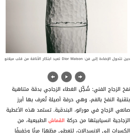
حين تتحول الإضاءة إلى فن: Dior Maison تعيد ابتكار الأناقة من قلب ميلانو
نفخ الزجاج الفني: شُكِّل الغطاء الزجاجي بدقة متناهية
بتقنية النفخ بالفم، وهي حرفة أصيلة تُعرف بها أبرز
صانعي الزجاج في مورانو، البندقية. تستمد هذه الأغطية
الزجاجية انسيابيتها من حركة
الطبيعية، من
القماش
الكسرات إلى الانسدالات، لتعطي مظهرًا مرنًا وخفيفًا