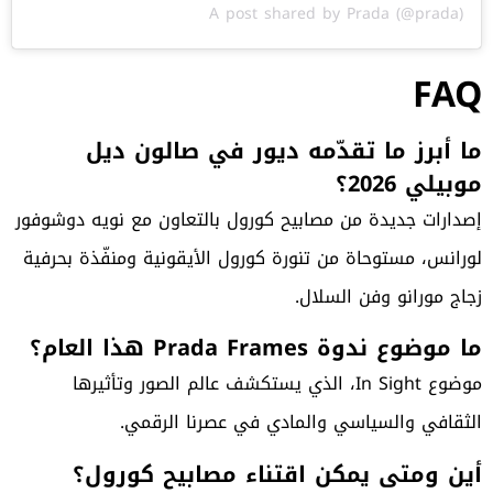
A post shared by Prada (@prada)
FAQ
ما أبرز ما تقدّمه ديور في صالون ديل
موبيلي 2026؟
إصدارات جديدة من مصابيح كورول بالتعاون مع نويه دوشوفور
لورانس، مستوحاة من تنورة كورول الأيقونية ومنفّذة بحرفية
زجاج مورانو وفن السلال.
ما موضوع ندوة Prada Frames هذا العام؟
موضوع In Sight، الذي يستكشف عالم الصور وتأثيرها
الثقافي والسياسي والمادي في عصرنا الرقمي.
أين ومتى يمكن اقتناء مصابيح كورول؟