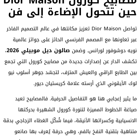
مصابيح كورول Dior Maison
حين تتحول الإضاءة إلى فن
تواصل Dior Maison تعزيز مكانتها في عالم التصميم الفاخر
عبر تعاونها مع المصمم الفرنسي الحائز على جوائز عالمية
صالون ديل موبيلي 2026
نويه دوشوفور لورانس. وضمن
،
تكشف الدار عن إصدارات جديدة من مصابيح كورول التي تجمع
بين الطابع الراقي والعيش المترَف، لتجسّد جوهر أسلوب نيو
لوك الأيقوني الذي أرسته علامة كريستيان ديور.
ما يثير إعجابي هنا هو التفاصيل الحرفية. فالمصابيح تعيد
صياغة الخطوط المميزة لتنورة كورول الشهيرة بحركتها
الانسيابية وكسراتها الأنيقة، فيما شُكّل الغطاء الزجاجي بدقة
متناهية بتقنية النفخ بالفم، وهي حرفة يُعرف بها صانعو