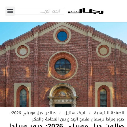
الصفحة الرئيسية
›
لايف ستايل
›
صالون ديل موبيلي 2026:
ديور وبرادا ترسمان ملامح الإبداع بين الفخامة والفكر
صالون ديل موبيلي 2026: ديور وبرادا