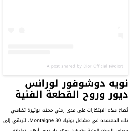
A post shared by Dior Official (@dior)
نويه دوشوفور لورانس
ديور وروح القطعة الفنية
تُصاغ هذه الابتكارات على مدى زمني ممتد، بوتيرة تضاهي
تلك المعتمدة في مشاغل بوتيك 30 Montaigne، لترتقي إلى
مصاف القطع الفنية وتجسّد جوهر دار ديور بأبهى تجلياته.