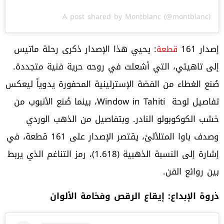
A post shared by Montblanc (@montblanc)
إصدار 161
: يحيي هذا الإصدار ذكرى رحلة ماتيس
قطعة
إلى تاهيتي، التي أشعلت في روحه حرية فنية متجددة.
صُنع الغطاء من الفضة الإسترلينية المحفورة يدوياً ليعكس
تفاصيل لوحة Window in Tahiti، بينما صُنع الأنبوب من
خشب الكوكوبولو النادر. وبتفاصيل من الذهب الوردي
وصدف باوا المتلألئ، يقتصر الإصدار على 161 قطعة، في
إشارة إلى النسبة الذهبية (1.618)، رمز التناغم الذي يربط
بين روائع الفن.
ذروة الإبداع: إيقاع الرقص وفخامة الألوان