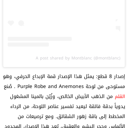
A post shared by Montblanc (@montblanc)
إصدار 8 قطع: يمثل هذا الإصدار قمة الإبداع الحرفي، وهو
مستوحى من لوحة Purple Robe and Anemones . صُنع
من الذهب الأبيض الخالص، وزُيّن بالمينا المشغول
القلم
يدوياً بدقة فائقة ليعيد تفسير عناصر اللوحة، من الرداء
المخطط إلى باقة زهور الشقائق. ومع ترصيعات من
الألماس وحجر اليشم والعقيق، يُعد هذا الإصدار، المحدود