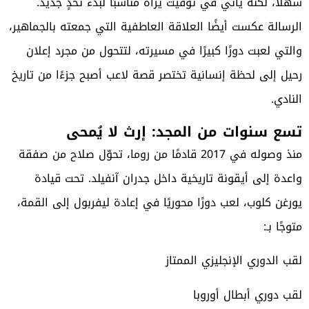
سهلًا، لكنه يأتي في توقيت يراه مناسبًا لبدء تحدٍ جديد.
الرسالة عكست أيضًا العلاقة العاطفية التي جمعته بالجماهير،
والتي لعبت دورًا كبيرًا في مسيرته، لتتحول من مجرد إعلان
رحيل إلى لحظة إنسانية تختصر قصة لاعب أصبح جزءًا من تاريخ
النادي.
تسع سنوات من المجد: إرث لا يُمحى
منذ وصوله في 2017 قادمًا من روما، تحوّل صلاح من صفقة
واعدة إلى أيقونة تاريخية داخل جدران آنفيلد. تحت قيادة
يورغن كلوب، لعب دورًا محوريًا في إعادة ليفربول إلى القمة،
متوجًا بـ:
لقب الدوري الإنجليزي الممتاز
لقب دوري أبطال أوروبا