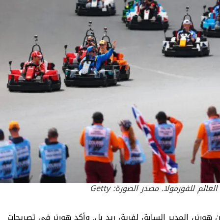
م للفورمولا. مصدر الصورة: Getty
ان هورنر، المدير السابق لفريق ريد بل. وأكد هورنر في تصريحات