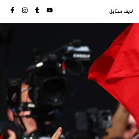
لايف ستايل