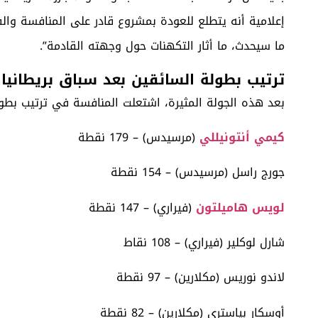
إعلامية أنه يتطلع للعودة بمشروع قادر على المنافسة والف
ما سيحدث، ما أثار التكهنات حول وجهته القادمة”.
ترتيب بطولة السائقين بعد سباق بريطانيا
بعد هذه الجولة المثيرة، اشتعلت المنافسة في ترتيب بطولة
كيمي أنتونيللي
(مرسيدس) – 179 نقطة
جورج راسل (مرسيدس) – 154 نقطة
لويس هاميلتون
(فيراري) – 147 نقطة
شارل لوكلير (فيراري) – 108 نقاط
لاندو نوريس (مكلارين) – 97 نقطة
أوسكار بياستري (مكلارين) – 82 نقطة