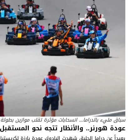
سباق مليء بالدراما… انسحابات مؤثرة تقلب موازين بطولة العال
عودة هورنر.. والأنظار تتجه نحو المستقبل
بعيداً عن دراما الحلبة، شهدت البادوك عودة بارزة لكريستي