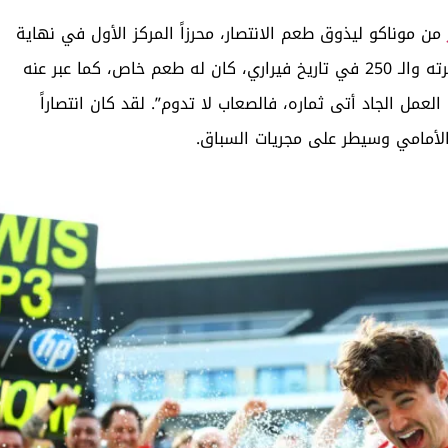
من موناكو ليذوق طعم الانتصار، محرزاً المركز الأول في نهاية
مثيرة خلف سيارة الأمان. هذا الفوز، وهو التاسع في مسيرته والـ 250 في تاريخ فيراري، كان له طعم خاص، كما عبر عنه
 العمل الجاد أتى ثماره، فالصعاب لا تدوم”. لقد كان انتصاراً
لأمامي وسيطر على مجريات السباق.