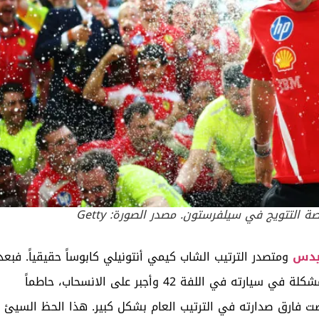
يدس
ومتصدر الترتيب الشاب كيمي أنتونيلي كابوساً حقيقياً. فبعد
أن كان في طريقه لمنافسة لوكلير على الصدارة، تعرض لمشكلة في سيارته في اللفة 42 وأجبر على الانسحاب، حاطماً
لصت فارق صدارته في الترتيب العام بشكل كبير. هذا الحظ السيئ