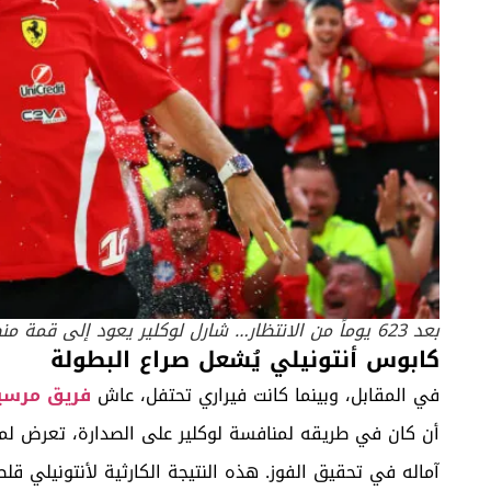
بعد 623 يوماً من الانتظار… شارل لوكلير يعود إلى قمة منصة التتويج في سيلفرستون. مصدر الصورة: Getty
كابوس أنتونيلي يُشعل صراع البطولة
في المقابل، وبينما كانت فيراري تحتفل، عاش
فريق مرس
آماله في تحقيق الفوز. هذه النتيجة الكارثية لأنتونيلي ق