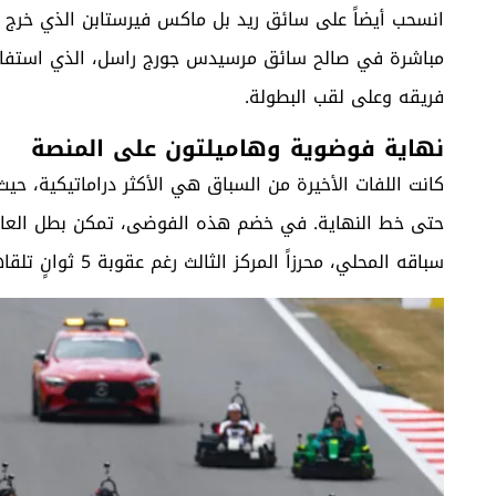
انسحب أيضاً على سائق ريد بل ماكس فيرستابن الذي خرج 
مباشرة في صالح سائق مرسيدس جورج راسل، الذي استفاد م
فريقه وعلى لقب البطولة.
نهاية فوضوية وهاميلتون على المنصة
كانت اللفات الأخيرة من السباق هي الأكثر دراماتيكية، ح
حتى خط النهاية. في خضم هذه الفوضى، تمكن بطل العالم
سباقه المحلي، محرزاً المركز الثالث رغم عقوبة 5 ثوانٍ تلقاها بسبب خطأ عند الانطلاق.