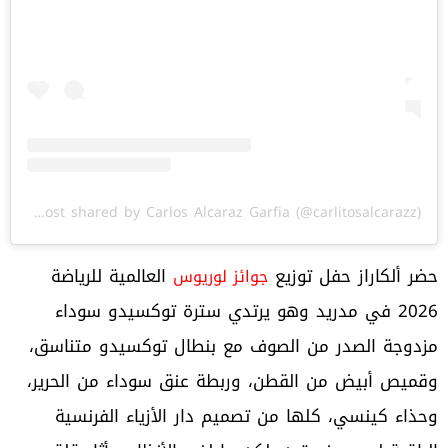
A post shared by Carlos Alcaraz Garfia (@carlitosalcarazz)
حضر ألكاراز حفل توزيع
العالمية للرياضة
جوائز لوريوس
2026 في مدريد وهو يرتدي سترة توكسيدو سوداء
مزدوجة الصدر من الصوف مع بنطال توكسيدو متناسق،
وقميص أبيض من القطن، وربطة عنق سوداء من الحرير،
وحذاء كينسي، كلها من تصميم دار الأزياء الفرنسية