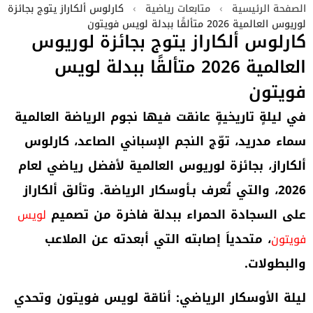
الصفحة الرئيسية
›
متابعات رياضية
›
كارلوس ألكاراز يتوج بجائزة
لوريوس العالمية 2026 متألقًا ببدلة لويس فويتون
كارلوس ألكاراز يتوج بجائزة لوريوس
العالمية 2026 متألقًا ببدلة لويس
فويتون
في ليلةٍ تاريخيةٍ عانقت فيها نجوم الرياضة العالمية
سماء مدريد، توّج النجم الإسباني الصاعد، كارلوس
ألكاراز، بجائزة لوريوس العالمية لأفضل رياضي لعام
2026، والتي تُعرف بـأوسكار الرياضة. وتألق ألكاراز
على السجادة الحمراء ببدلة فاخرة من تصميم
لويس
، متحدياَ إصابته التي أبعدته عن الملاعب
فويتون
والبطولات.
ليلة الأوسكار الرياضي: أناقة لويس فويتون وتحدي