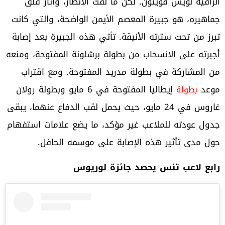
الراقية لويس فويتون. لكن ما لفت الأنظار، وأثار قلق
جماهيره، هو جبيرة المعصم الأيمن الواضحة، والتي كانت
تبرز من تحت سترته الأنيقة. تأتي هذه الجبيرة بعد إصابة
أجبرته على الانسحاب من بطولة برشلونة المفتوحة، ومنعه
من المشاركة في بطولة مدريد المفتوحة. ومع اقتراب
موعد
إيطاليا المفتوحة في 6 مايو وبطولة رولان
بطولة
غاروس في 24 مايو، حيث يحمل لقب الدفاع عنهما، يبقى
جدول عودته للملاعب غير مؤكد، ما يضع علامات استفهام
حول مدى تأثير هذه الإصابة على موسمه الحافل.
رابع لاعب تنس يحصد جائزة لوريوس