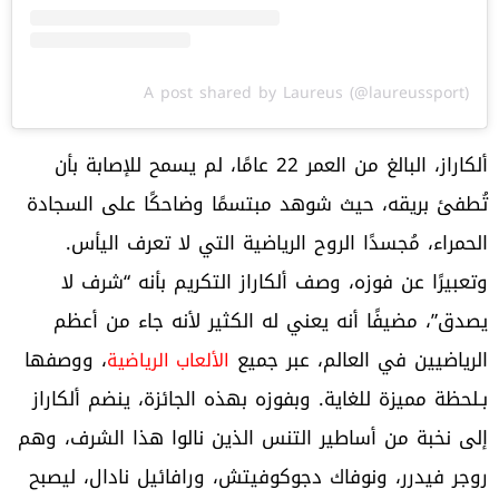
A post shared by Laureus (@laureussport)
ألكاراز، البالغ من العمر 22 عامًا، لم يسمح للإصابة بأن
تُطفئ بريقه، حيث شوهد مبتسمًا وضاحكًا على السجادة
الحمراء، مُجسدًا الروح الرياضية التي لا تعرف اليأس.
وتعبيرًا عن فوزه، وصف ألكاراز التكريم بأنه “شرف لا
يصدق”، مضيفًا أنه يعني له الكثير لأنه جاء من أعظم
الرياضيين في العالم، عبر جميع
، ووصفها
الألعاب الرياضية
بـلحظة مميزة للغاية. وبفوزه بهذه الجائزة، ينضم ألكاراز
إلى نخبة من أساطير التنس الذين نالوا هذا الشرف، وهم
روجر فيدرر، ونوفاك دجوكوفيتش، ورافائيل نادال، ليصبح