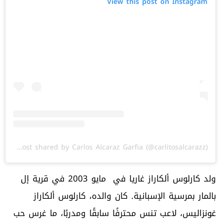
View this post on Instagram
A post shared by Carlos Alcaraz Garfia (@carlitosalcarazz)
ولد كارلوس ألكاراز غاريا في مايو 2003 في قرية إل
بالمار بمرسية الإسبانية. كان والده، كارلوس ألكاراز
غونزاليس، لاعب تنس محترفًا سابقًا ومدربًا، ما غرس حب