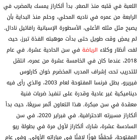
اللعبة في قلبه منذ الصغر. بدأ ألكاراز يمسك بالمضرب في
الرابعة من عمره في ناديه المحلي، وحلم منذ البداية بأن
يصبح مثل مثله الأعلى، الأسطورة الإسبانية رافائيل نادال.
لم يمضِ وقت طويل حتى بدأت موهبته الفذة تبرز، حيث
لفت أنظار وكلاء
في سن الحادية عشرة. في عام
الرياضة
2018، عندما كان في الخامسة عشرة من عمره، انتقل
للتدريب تحت إشراف المدرب المخضرم خوان كارلوس
فيريرو، بطل فرنسا المفتوحة لعام 2003، والذي رأى فيه
ديناميكية غير عادية وقدرة على تنفيذ ضربات فنية
معقدة في سن مبكرة. هذا التعاون أثمر سريعًا، حيث بدأ
ألكاراز مسيرته الاحترافية. في فبراير 2020، في سن
السادسة عشرة، شارك ألكاراز لأول مرة في بطولة ريو
المفتوحة، مُحققًا فوزًا لافتًا في مباراته الأولى. وفي عام