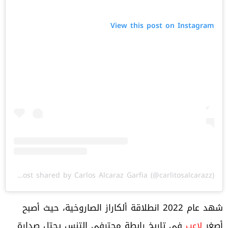
View this post on Instagram
A post shared by Carlos Alcaraz Garfia (@carlitosalcarazz)
شهد عام 2022 انطلاقة ألكاراز الصاروخية، حيث أصبح
أصغر
في تاريخ رابطة محترفي التنس يحتل صدارة
لاعب