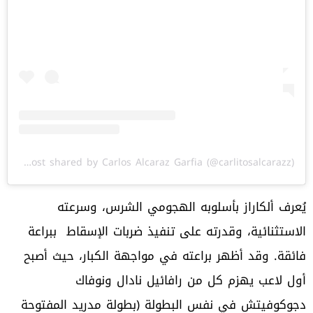
A post shared by Carlos Alcaraz Garfia (@carlitosalcarazz)
يُعرف ألكاراز بأسلوبه الهجومي الشرس، وسرعته
الاستثنائية، وقدرته على تنفيذ ضربات الإسقاط ببراعة
فائقة. وقد أظهر براعته في مواجهة الكبار، حيث أصبح
أول لاعب يهزم كل من رافائيل نادال ونوفاك
دجوكوفيتش في نفس البطولة (بطولة مدريد المفتوحة