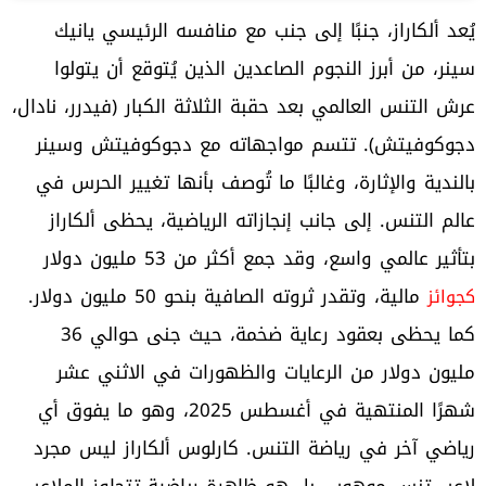
يُعد ألكاراز، جنبًا إلى جنب مع منافسه الرئيسي يانيك
سينر، من أبرز النجوم الصاعدين الذين يُتوقع أن يتولوا
عرش التنس العالمي بعد حقبة الثلاثة الكبار (فيدرر، نادال،
دجوكوفيتش). تتسم مواجهاته مع دجوكوفيتش وسينر
بالندية والإثارة، وغالبًا ما تُوصف بأنها تغيير الحرس في
عالم التنس. إلى جانب إنجازاته الرياضية، يحظى ألكاراز
بتأثير عالمي واسع، وقد جمع أكثر من 53 مليون دولار
مالية، وتقدر ثروته الصافية بنحو 50 مليون دولار.
كجوائز
كما يحظى بعقود رعاية ضخمة، حيث جنى حوالي 36
مليون دولار من الرعايات والظهورات في الاثني عشر
شهرًا المنتهية في أغسطس 2025، وهو ما يفوق أي
رياضي آخر في رياضة التنس. كارلوس ألكاراز ليس مجرد
لاعب تنس موهوب، بل هو ظاهرة رياضية تتجاوز الملاعب،