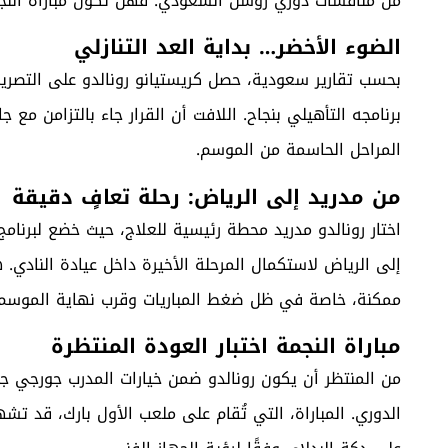
من منافسات دوري روشن السعودي. فهل تكون مباراة النج
الضوء الأخضر… بداية العد التنازلي
بحسب تقارير سعودية، حصل كريستيانو رونالدو على التصريح
برنامجه التأهيلي بنجاح. اللافت أن القرار جاء بالتزامن مع
المراحل الحاسمة من الموسم.
من مدريد إلى الرياض: رحلة تعافٍ دقيقة
اختار رونالدو مدريد محطة رئيسية للعلاج، حيث خضع لبرنا
إلى الرياض لاستكمال المرحلة الأخيرة داخل عيادة النادي
ممكنة، خاصة في ظل ضغط المباريات وقرب نهاية الموسم.
مباراة النجمة اختبار العودة المنتظرة
الدوري. المباراة، التي تُقام على ملعب الأول بارك، قد ت