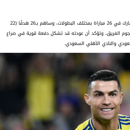
رغم الغياب الأخير، يواصل رونالدو تقديم موسم لافت، إذ شارك في 26 مباراة بمختلف البطولات، وساهم بـ26 هدفًا (22
ارة نجوم الفريق، وتؤكد أن عودته قد تشكل دفعة قوية في صراع
عودي والنادي الأهلي السعودي.