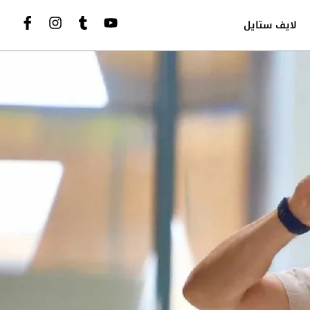
لايف ستايل