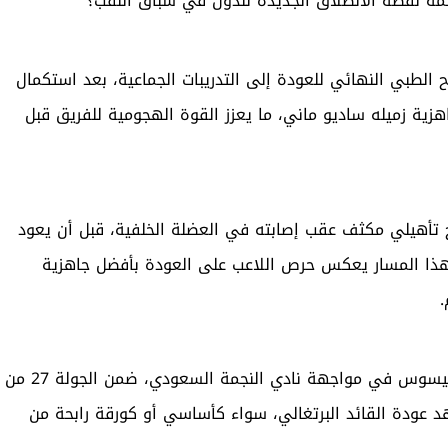
مة نقطة الانطلاق الجديدة للدون في سباق اللقب؟
 الطبي النهائي للعودة إلى التدريبات الجماعية، بعد استكمال
 جاهزية زميله ساديو ماني، ما يعزز القوة الهجومية للفريق قبل
مج تأهيلي مكثف عقب إصابته في العضلة الخلفية، قبل أن يعود
. هذا المسار يعكس حرص اللاعب على العودة بأفضل جاهزية
من المنتظر أن يكون رونالدو ضمن خيارات المدرب جورجي جيسوس في مواجهة نادي النجمة السعودي، ضمن الجولة 27 من
شهد عودة القائد البرتغالي، سواء كأساسي أو كورقة رابحة من