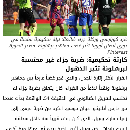
طرد كوبارسي وركلة جزاء ضائعة: ليلة تحكيمية ساخنة في
دوري أبطال أوروبا تثير غضب جماهير برشلونة. مصدر الصورة:
Pinterest
كارثة تحكيمية: ضربة جزاء غير محتسبة
لبرشلونة تثير الذهول
القرار الأكثر إثارة للجدل، والذي فجر غضباً عارماً بين جماهير
برشلونة ونقداً لاذعاً من الخبراء، كان يتعلق بضربة جزاء لم
تحتسب للفريق الكتالوني في الدقيقة 54. الواقعة بدأت عندما
مرر حارس أتلتيكو، خوان موسو، الكرة من ضربة مرمى إلى
زميله مارك بوبيل، الذي كان يقف قريباً منه داخل منطقة
الست ياردات. لكن بوبيل أثبت الكرة بيده ثم لعبها مرة أخرى،