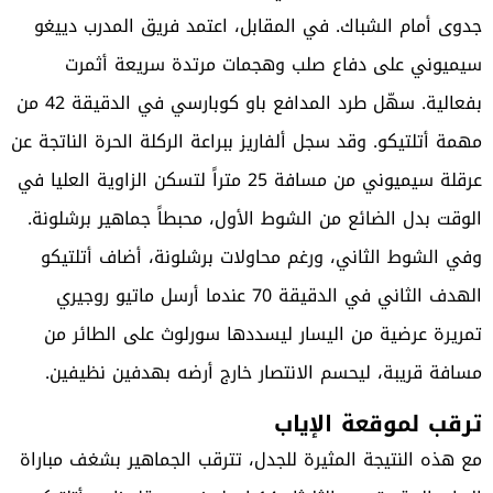
جدوى أمام الشباك. في المقابل، اعتمد فريق المدرب دييغو
سيميوني على دفاع صلب وهجمات مرتدة سريعة أثمرت
بفعالية. سهّل طرد المدافع باو كوبارسي في الدقيقة 42 من
مهمة أتلتيكو. وقد سجل ألفاريز ببراعة الركلة الحرة الناتجة عن
عرقلة سيميوني من مسافة 25 متراً لتسكن الزاوية العليا في
الوقت بدل الضائع من الشوط الأول، محبطاً جماهير برشلونة.
وفي الشوط الثاني، ورغم محاولات برشلونة، أضاف أتلتيكو
الهدف الثاني في الدقيقة 70 عندما أرسل ماتيو روجيري
تمريرة عرضية من اليسار ليسددها سورلوث على الطائر من
مسافة قريبة، ليحسم الانتصار خارج أرضه بهدفين نظيفين.
ترقب لموقعة الإياب
مع هذه النتيجة المثيرة للجدل، تترقب الجماهير بشغف مباراة