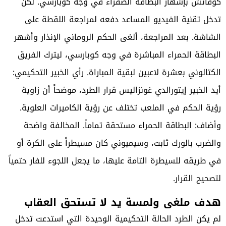
كوفاتش بإشهار البطاقة الصفراء في وجه كوبارسي. لكن
تدخل تقنية الفيديو المساعد دفعه لمراجعة اللقطة على
الشاشة. بعد المراجعة، ألغى الحكم الروماني الإنذار وأشهر
البطاقة الحمراء المباشرة في وجه كوبارسي، ليترك الفريق
الكتالوني بعشرة لاعبين لبقية المباراة. رأي الخبير التحكيمي:
أيد الخبير إيتورالدي غونزاليس قرار الطرد، موضحاً أن زاوية
رؤية الحكم في الملعب تختلف عن رؤية الكاميرات العلوية.
وأضاف: البطاقة الحمراء مستحقة تماماً. المخالفة واضحة
والضرب بالورك ثابت، وسيميوني كان مسيطراً على الكرة أو
في طريقه للسيطرة التامة عليها، ما يجعل اللجوء للفار حتمياً
لتصحيح القرار.
هدف ملغى ولمسة يد لا تستحق العقاب
لم يكن الطرد الحالة التحكيمية الوحيدة التي استدعت تدخل