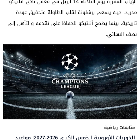
الإياب المقررة يوم الثلاثاء 14 ابريل في معقل نادي أتلتيكو
مدريد، حيث يسعى برشلونة لقلب الطاولة وتحقيق عودة
تاريخية، بينما يطمح أتلتيكو للحفاظ على تقدمه والتأهل إلى
نصف النهائي.
متابعات رياضية
الدوريات الأوروبية الخمس الكبرى 2026-2027: مواعيد