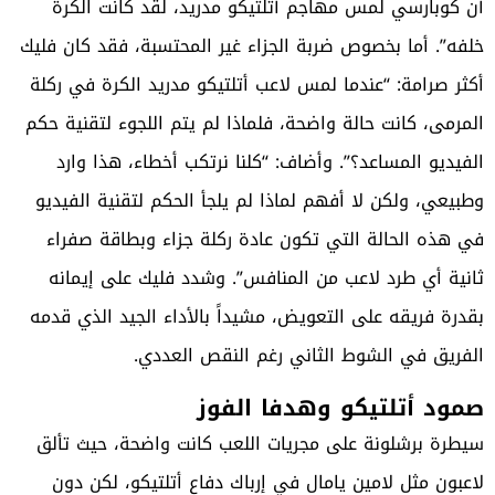
أن كوبارسي لمس مهاجم أتلتيكو مدريد، لقد كانت الكرة
خلفه”. أما بخصوص ضربة الجزاء غير المحتسبة، فقد كان فليك
أكثر صرامة: “عندما لمس لاعب أتلتيكو مدريد الكرة في ركلة
المرمى، كانت حالة واضحة، فلماذا لم يتم اللجوء لتقنية حكم
الفيديو المساعد؟”. وأضاف: “كلنا نرتكب أخطاء، هذا وارد
وطبيعي، ولكن لا أفهم لماذا لم يلجأ الحكم لتقنية الفيديو
في هذه الحالة التي تكون عادة ركلة جزاء وبطاقة صفراء
ثانية أي طرد لاعب من المنافس”. وشدد فليك على إيمانه
بقدرة فريقه على التعويض، مشيداً بالأداء الجيد الذي قدمه
الفريق في الشوط الثاني رغم النقص العددي.
صمود أتلتيكو وهدفا الفوز
سيطرة برشلونة على مجريات اللعب كانت واضحة، حيث تألق
لاعبون مثل لامين يامال في إرباك دفاع أتلتيكو، لكن دون