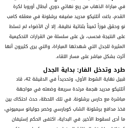
في مباراة الذهاب من ربع نهائي دوري أبطال أوروبا لكرة
القدم، باغت أتلتيكو مدريد مضيفه برشلونة في معقله كامب
نو وحقق فوزاً ثميناً بثنائية نظيفة. إلا أن الأضواء لم تسلط
على النتيجة فحسب، بل على سلسلة من القرارات التحكيمية
المثيرة للجدل التي شهدتها المباراة، والتي يرى كثيرون أنها
أثرت بشكل مباشر على مسار اللقاء.
طرد وتدخل الفار: بداية الجدل
قبيل نهاية الشوط الأول، وتحديداً في الدقيقة 42، قاد
أتلتيكو مدريد هجمة مرتدة سريعة وضعته في مواجهة
مباشرة مع حارس برشلونة. في تلك اللحظة، حدث احتكاك بين
فخذ مدافع برشلونة الشاب كوبارسي وخصر جوليانو سيميوني،
ما أدى لسقوط الأخير. في البداية، اكتفى الحكم إستيفان