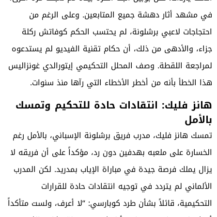
في مشهد أثار دهشة جميع المتابعين. وعلى الرغم من
احتجاجات لاعبي برشلونة، لم يحتسب الحكم كوفاتش ركلة
جزاء، والأدهى من ذلك، أن حكام تقنية الفيديو لم يستدعوه
لمراجعة اللقطة. وصف المحلل التحكيمي إيتورالدي غونزاليس
هذا الخطأ بأنه من أخطر الأخطاء التي رآها منذ سنوات.
هانز فليك: انتقادات حادة للتحكيم وتمسك
بالأمل
تمسك هانز فليك، مدرب فريق برشلونة الإسباني، بالأمل رغم
الخسارة على ملعبه بهدفين دون رد، مؤكداً على أن فريقه لا
يزال يملك فرصة جيدة في مباراة الإياب بمدريد. لكن المدرب
الألماني لم يتردد في توجيه انتقادات حادة للقرارات
التحكيمية، قائلاً بشأن طرد كوبارسي: “لا أعرف، ولست متأكداً