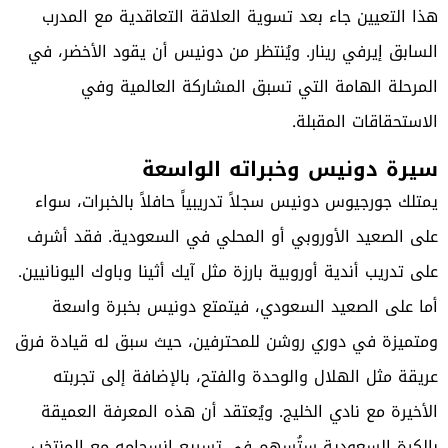
هذا التعيين جاء بعد تسوية العلاقة التعاقدية مع المدرب
السابق إيرفي رينار. ويُنتظر من دونيس أن يقود الأخضر، في
المرحلة الهامة التي تسبق المشاركة العالمية وفي
الاستحقاقات المقبلة.
سيرة دونيس وخبراته الواسعة
يمتلك جورجيوس دونيس سجلاً تدريبياً حافلاً بالخبرات، سواء
على الصعيد الأوروبي أو المحلي في السعودية. فقد أشرف
على تدريب أندية أوروبية بارزة مثل آيك أثينا وباوك اليونانيين.
أما على الصعيد السعودي، فيتمتع دونيس بخبرة واسعة
ومتميزة في دوري روشن للمحترفين، حيث سبق له قيادة فرق
عريقة مثل الهلال والوحدة والفتح، بالإضافة إلى تجربته
الأخيرة مع نادي الخليج. ويُعتقد أن هذه المعرفة العميقة
بالكرة السعودية ستُسهم في تسريع انسجامه مع المنتخب