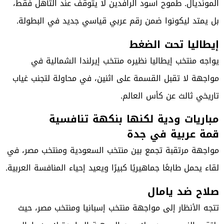
المونديال. طموح أسود الرافدين لا يتوقف عند التأهل فقط،
بل يمتد ليكونوا ضمن رقم عربي قياسي جديد في البطولة.
إيطاليا تحت الضغط
يواجه منتخب إيطاليا نظيره منتخب إيرلندا الشمالية في
مواجهة لا تقبل القسمة على اثنين، في محاولة لتجنب غياب
تاريخي ثالث عن كأس العالم.
مباريات ودية لكنها بنكهة تنافسية
قمة عربية في جدة
مواجهة مرتقبة تجمع بين منتخب السعودية ومنتخب مصر، في
لقاء يحمل طابعًا جماهيريًا كبيرًا ويعيد إحياء المنافسة العربية.
صلاح ضد يامال
تتجه الأنظار إلى مواجهة منتخب إسبانيا ومنتخب مصر، حيث