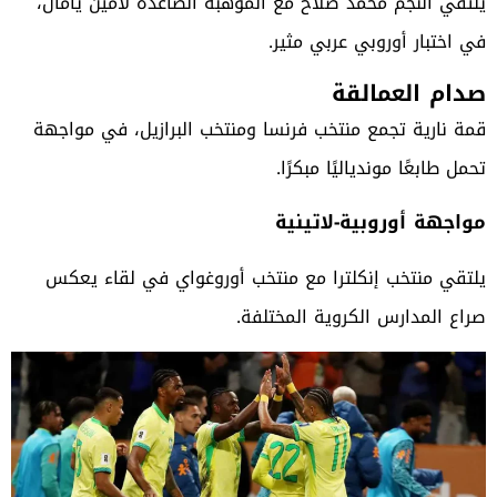
يلتقي النجم محمد صلاح مع الموهبة الصاعدة لامين يامال،
في اختبار أوروبي عربي مثير.
صدام العمالقة
قمة نارية تجمع منتخب فرنسا ومنتخب البرازيل، في مواجهة
تحمل طابعًا موندياليًا مبكرًا.
مواجهة أوروبية-لاتينية
يلتقي منتخب إنكلترا مع منتخب أوروغواي في لقاء يعكس
صراع المدارس الكروية المختلفة.