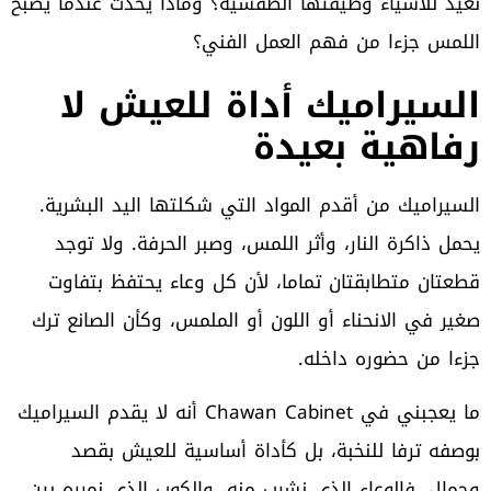
نعيد للأشياء وظيفتها الطقسية؟ وماذا يحدث عندما يصبح
اللمس جزءا من فهم العمل الفني؟
السيراميك أداة للعيش لا
رفاهية بعيدة
السيراميك من أقدم المواد التي شكلتها اليد البشرية.
يحمل ذاكرة النار، وأثر اللمس، وصبر الحرفة. ولا توجد
قطعتان متطابقتان تماما، لأن كل وعاء يحتفظ بتفاوت
صغير في الانحناء أو اللون أو الملمس، وكأن الصانع ترك
جزءا من حضوره داخله.
ما يعجبني في Chawan Cabinet أنه لا يقدم السيراميك
بوصفه ترفا للنخبة، بل كأداة أساسية للعيش بقصد
وجمال. فالوعاء الذي نشرب منه، والكوب الذي نمرره بين