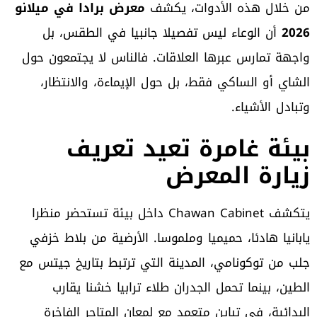
من خلال هذه الأدوات، يكشف
معرض برادا في ميلانو
2026
أن الوعاء ليس تفصيلا جانبيا في الطقس، بل
واجهة تمارس عبرها العلاقات. فالناس لا يجتمعون حول
الشاي أو الساكي فقط، بل حول الإيماءة، والانتظار،
وتبادل الأشياء.
بيئة غامرة تعيد تعريف
زيارة المعرض
يتكشف Chawan Cabinet داخل بيئة تستحضر منظرا
يابانيا هادئا، حميميا وملموسا. الأرضية من بلاط خزفي
جلب من توكونامي، المدينة التي ترتبط بتاريخ جيتس مع
الطين، بينما تحمل الجدران طلاء ترابيا خشنا يقارب
البدائية، في تباين متعمد مع لمعان المتاجر الفاخرة