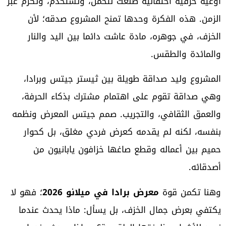
أوعية خزفية احتفالية صنعت لتحمل، وتستخدم، وتكرم عبر
الزمن. هذه الفكرة وحدها تمنح المشروع صدقه؛ لأن
الخزف، في جوهره، مادة عاشت دائما بين اليد والنار
والمائدة والطقس.
المشروع وليد صداقة طويلة بين ثيستر جيتس وبرادا،
وهي صداقة تقوم على اهتمام مشترك بذكاء الحرفة،
والعمق الثقافي، والتجريب. صمم جيتس المعرض ونظمه
بنفسه، لكنه لم يقدمه كعرض فردي مغلق، بل كحوار
حميم بين أعماله وقطع صاغها خزافون يابانيون من
أصدقائه.
وهنا تكمن قوة
معرض برادا في ميلانو 2026
؛ فهو لا
يكتفي بعرض جمال الخزف، بل يسأل: ماذا يحدث عندما