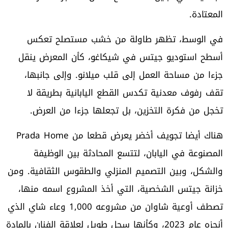
المعتادة.
في الوسط، تظهر طاولة من خشب مستصلح تعكس
أسطح استوديو جيتس في شيكاغو، كأن المعرض ينقل
جزءا من مساحة العمل إلى قلب ميلانو. وإلى جانبها،
تقف رفوف معدنية تكدس القطع اليابانية بطريقة لا
تخجل من فكرة التخزين، بل تجعلها جزءا من العرض.
هناك أيضا تجويف أخضر يعرض قطعا من Prada Home
المصنوعة في اليابان، لتتسع المحادثة بين الوظيفة
والشكل، وبين التصميم المنزلي والطقوس الثقافية. ومن
خزانة جيتس الشخصية، التي أخذ المشروع اسمه منها،
تصطف أوعية شاوان من مشروعه 1,000 وعاء شاي الذي
أنجزه عام 2023، وكأنها سجل طويل لعلاقة الفنان بالمادة