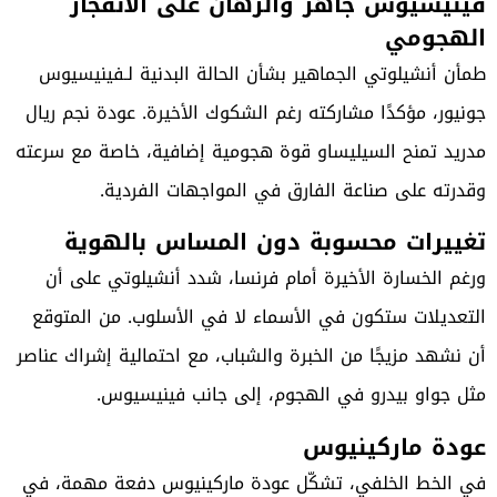
فينيسيوس جاهز والرهان على الانفجار
الهجومي
طمأن أنشيلوتي الجماهير بشأن الحالة البدنية لـفينيسيوس
جونيور، مؤكدًا مشاركته رغم الشكوك الأخيرة. عودة نجم ريال
مدريد تمنح السيليساو قوة هجومية إضافية، خاصة مع سرعته
وقدرته على صناعة الفارق في المواجهات الفردية.
تغييرات محسوبة دون المساس بالهوية
ورغم الخسارة الأخيرة أمام فرنسا، شدد أنشيلوتي على أن
التعديلات ستكون في الأسماء لا في الأسلوب. من المتوقع
أن نشهد مزيجًا من الخبرة والشباب، مع احتمالية إشراك عناصر
مثل جواو بيدرو في الهجوم، إلى جانب فينيسيوس.
عودة ماركينيوس
في الخط الخلفي، تشكّل عودة ماركينيوس دفعة مهمة، في