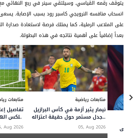
يتوقف رقمه القياسي. وسيلتقي سينر في ربع النهائي مع ا
انسحاب منافسه النرويجي كاسبر رود بسبب الإصابة. يسعى 
على الملاعب الرملية، كما يمتلك فرصة لاستعادة صدارة ال
بعداً إضافياً على أهمية نتائجه في هذه البطولة.
ية
متابعات رياضية
ود مشروع إعادة بناء
ليفربول يقدم عرضاً ضخماً لضم
 مونديال 2030
برادلي باركولا من باريس سان
جيرمان
04, Aug 2026