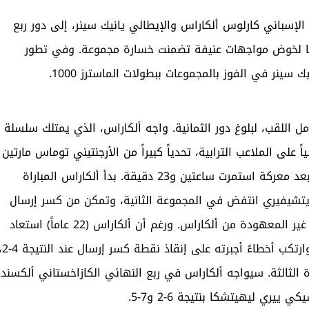
لإسباني كارلوس ألكاراس والإيطالي يانيك سينر، إلى دور ربع
ا لخوض مواجهات عنيفة تضمنت خسارة مجموعة. وفي تطور
سينر في الفوز بالمجموعات ببطولات الماسترز 1000.
ل اللقب، لبلوغ دور الثمانية. واجه ألكاراس، الذي يمتلك سلسلة
متتالية في مونتي كارلو و15 فوزاً متتالياً على الملاعب الترابية، تحدياً كبيراً من الأرجنتيني توماس مارتين
إيتشيفيري (المصنف 30)، ليفوز عليه بنتيجة 6-1، 4-6، 6-3 بعد معركة استمرت ساعتين و23 دقيقة. بدأ ألكاراس المباراة
لى في 26 دقيقة فقط. لكن إيتشيفيري انتفض في المجموعة الثانية، وتمكن من كسر إرسال
الإسباني مرتين ليتقدم 4-1، مستغلاً بعض التردد والأخطاء غير المعهودة من ألكاراس. ورغم أن ألكاراس (22 عاماً) استعاد
توازنه في المجموعة الثالثة، إلا أنه أظهر علامات الإحباط وارتكب أخطاءً أ
الثالثة. سيواجه ألكاراس في ربع النهائي الكازاخستاني ألكسندر