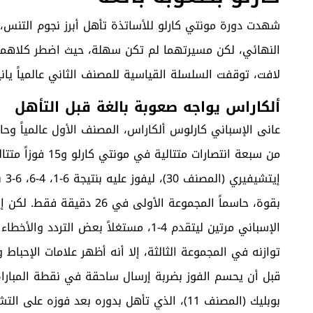
شهدت دورة مونتي كارلو للأساتذة تأهل أبرز نجوم التنس، ا
النهائي، لكن مسيرتهما لم تكن سهلة، حيث اضطر كلاهم
لافت، توقفت السلسلة القياسية للمصنف الثاني عالمياً يانيك 
ألكاراس يواجه صعوبة بالغة قبل التأهل
عانى الإسباني كارلوس ألكاراس، المصنف الأول عالمياً وحام
من سبعة انتصارات 
بقوة، حاسماً المجموعة الأو
قبل أن يحسم الفوز بضربة إرسال ساحقة في نقطة المباراة 
بوبليك (المصنف 11)، الذي تأهل بدوره بعد فوزه على التشيكي ييري ليهيتشكا بنتيجة 6-2 و7-5.