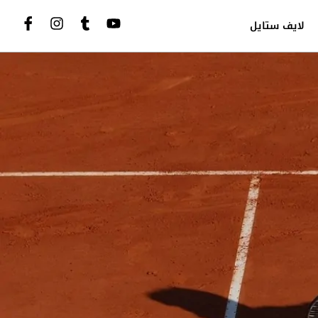
لايف ستايل