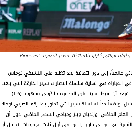
 مونتي كارلو للأساتذة. مصدر الصورة: Pinterest
ي عالمياً، إلى دور الثمانية بعد تغلبه على التشيكي توماس
فوز، كانت أبرز لقطة في المباراة هي نهاية سلسلة انتصارات سينر الخارقة التي بلغت
37 مجموعة متتالية في بطولات الأساتذة ذات الألف نقطة. فبعد أن سيطر سينر على المجموعة الأولى بسهولة (6-1)،
دل، واضعاً حداً لسلسلة سينر التي تجاوز بها رقم الصربي نوفاك
قاب باريس العام الماضي، وإنديان ويلز وميامي الشهر الماضي، دون أن
لقوية في مونتي كارلو بالفوز في أول ثلاث مجموعات له قبل أن