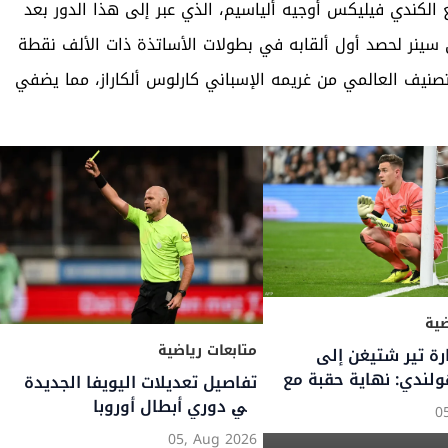
لكندي فيليكس أوجيه ألياسيم، الذي عبر إلى هذا الدور بعد
سينر لحصد أول ألقابه في بطولات الأساتذة ذات الألف نقطة
تصنيف العالمي من غريمه الإسباني كارلوس ألكاراز، مما يضفي
متابعات رياضية
النادي الرياضي يُتوج بطلاً لدوري
السلة اللبناني 2025-2026
متابعات رياضية
04, Aug 2026
تفاصيل انتقال محمد صلا
طرابزون سبور التركي