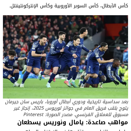
كأس الأبطال، كأس السوبر الأوروبية وكأس الإنتركونتيننتل.
بعد سداسية تاريخية ودوري أبطال أوروبا، باريس سان جيرمان
يتوج بلقب فريق العام في جوائز لوريوس 2025، إنجاز غير
مسبوق للعملاق الفرنسي. مصدر الصورة: Pinterest
مواهب صاعدة: يامال ونوريس يسطعان