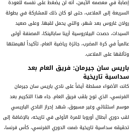
إصابة في معصمه الأيمن، أنه لن يضغط على نفسه للعودة
السريعة إلى الملاعب، حتى لو كان ذلك للمشاركة في بطولة
رولان غاروس بعد شهر، والتي يحمل لقبها. وعلى صعيد
السيدات، حصدت البيلاروسية أرينا سابالينكا، المصنفة أولى
عالمياً في كرة المضرب، جائزة رياضية العام، تأكيداً لهيمنتها
وتألقها على الملاعب.
باريس سان جيرمان: فريق العام بعد
سداسية تاريخية
كانت الأضواء مسلطة أيضاً على نادي باريس سان جيرمان
الفرنسي، الذي توج بلقب فريق العام. جاء هذا التكريم بعد
موسم استثنائي وغير مسبوق، شهد إحراز النادي الباريسي
لقب دوري أبطال أوروبا للمرة الأولى في تاريخه، بالإضافة إلى
تحقيقه سداسية تاريخية ضمت الدوري الفرنسي، كأس فرنسا،