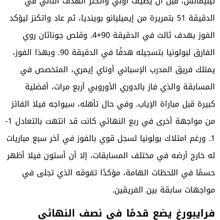
تيليمانس، قبل أن يضيف أولي واتكنز الهدف الثاني في
الدقيقة 51 بتمريرة من إيميليانو بوينديا، ثم عاد واتكنز ليؤكد
الفوز بهدف ثالث في الدقيقة 90+4. وقلص جوناثان روي
الفارق لبولونيا بتسجيله هدفًا في الدقيقة 90. وبهذا الفوز،
يمتلك فريق المدرب الإسباني أوناي إيمري، المتخصص في
المسابقة والذي فاز بالدوري الأوروبي أربع مرات، أفضلية
كبيرة قبل مباراة الإياب. وفي حال تأهله، سيواجه فيلا الفائز
من مواجهة أخرى في ربع النهائي كانت قد انتهت بالتعادل 1-
1. ورغم امتلاك بولونيا لسجل قوي بالفوز في آخر سبع مباريات
له خارج أرضه في مختلف المسابقات، إلا أن أستون فيلا أظهر
حسمًا في اللحظات الهامة، مؤكدًا تفوقه الذي تجلى في
مواجهات سابقة بين الفريقين.
فرايبورغ يضع قدمًا في نصف النهائي