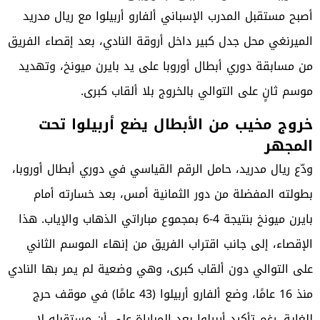
أصبح مستقبل المدرب الإسباني ألفارو أربيلوا مع ريال مدريد
الميرنغي محل جدل كبير داخل أروقة النادي، بعد إقصاء الفريق
من مسابقة دوري أبطال أوروبا على يد بايرن ميونخ، وتهديد
موسم ثانٍ على التوالي بالخروج بلا ألقاب كبرى.
خروج مخيب من الأبطال يضع أربيلوا تحت
المجهر
ودّع ريال مدريد، حامل الرقم القياسي في دوري أبطال أوروبا،
بطولته المفضلة من دور الثمانية أمس، بعد خسارته أمام
بايرن ميونخ بنتيجة 4-6 بمجموع مباراتي الذهاب والإياب. هذا
الإقصاء، إلى جانب اقتراب الفريق من إنهاء الموسم الثاني
على التوالي دون ألقاب كبرى، وهي وضعية لم يمر بها النادي
منذ 16 عامًا، وضع ألفارو أربيلوا (43 عامًا) في موقف حرج
للغاية. رغم تأكيد أربيلوا بعد المباراة على أن مستقبله لا