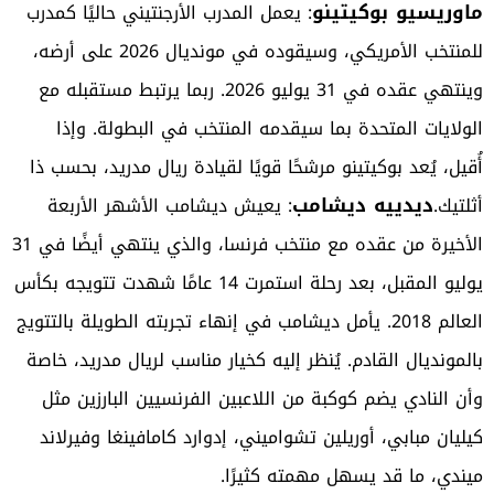
ماوريسيو بوكيتينو
: يعمل المدرب الأرجنتيني حاليًا كمدرب
للمنتخب الأمريكي، وسيقوده في مونديال 2026 على أرضه،
وينتهي عقده في 31 يوليو 2026. ربما يرتبط مستقبله مع
الولايات المتحدة بما سيقدمه المنتخب في البطولة. وإذا
أُقيل، يُعد بوكيتينو مرشحًا قويًا لقيادة ريال مدريد، بحسب ذا
ديدييه ديشامب
أثلتيك.
: يعيش ديشامب الأشهر الأربعة
الأخيرة من عقده مع منتخب فرنسا، والذي ينتهي أيضًا في 31
يوليو المقبل، بعد رحلة استمرت 14 عامًا شهدت تتويجه بكأس
العالم 2018. يأمل ديشامب في إنهاء تجربته الطويلة بالتتويج
بالمونديال القادم. يُنظر إليه كخيار مناسب لريال مدريد، خاصة
وأن النادي يضم كوكبة من اللاعبين الفرنسيين البارزين مثل
كيليان مبابي، أوريلين تشواميني، إدوارد كامافينغا وفيرلاند
ميندي، ما قد يسهل مهمته كثيرًا.