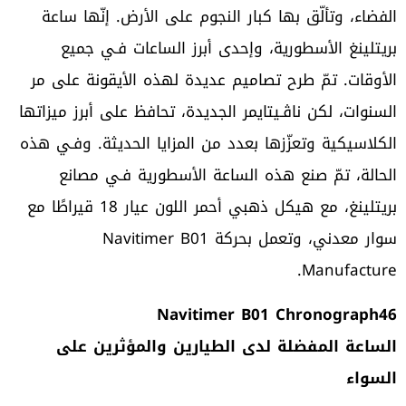
الفضاء، وتألّق بها كبار النجوم على الأرض. إنّها ساعة
بريتلينغ الأسطورية، وإحدى أبرز الساعات فـي جميع
الأوقات. تمّ طرح تصاميم عديدة لهذه الأيقونة على مر
السنوات، لكن ناڤـيتايمر الجديدة، تحافظ على أبرز ميزاتها
الكلاسيكية وتعزّزها بعدد من المزايا الحديثة. وفـي هذه
الحالة، تمّ صنع هذه الساعة الأسطورية فـي مصانع
بريتلينغ، مع هيكل ذهبي أحمر اللون عيار 18 قيراطًا مع
سوار معدني، وتعمل بحركة Navitimer B01
Manufacture.
Navitimer B01 Chronograph46
الساعة المفضلة لدى الطيارين والمؤثرين على
السواء