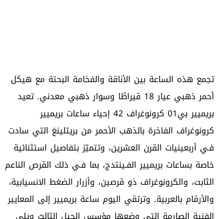
تجمع هذه الساعة بين الأناقة والفخامة البحتة مع هيكل
أحمر ذهبي عيار 18 قيراطًا وسوار ذهبي معدني. تعيد
بريميير بي01 كرونوغراف 42 إحياء ساعات بريميير
كرونوغراف الفاخرة بالذهب الأحمر من بريتلينغ التي سادت
فـي أربعينيات القرن العشرين، وتتميّز بتفاصيل استثنائية
خاصة بساعات بريميير الفـينتدج، بما فـي ذلك القرص الناعم
الثابت، والكرونوغراف ذو قرصين، وأزرار الضغط الانسيابية،
والأرقام بالعربية. وترتقي اليوم ساعة بريميير إلى المعايير
الفنية الصارمة التي وضعها مؤسس الجيل الثالث ويلي