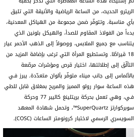
تمّ إستيحاء هذه الساعة المعاصرة التي تذكّر بحقبة
الريترو الحديث، من الساعة الرياضية والأنيقة التي تليق
بأي مناسبة. وتتوفّر ضمن مجموعة من الهياكل المعدنية،
بدءاً من الفولاذ المقاوم للصدأ، والهيكل بلونين الذي
يتناسب مع جميع الملابس، ووصولاً إلى الذهب الأحمر عيار
18 قيراطًا. وتستطيع المرأة التي ترغب بإضافة المزيد من
التألّق إلى إطلالتها، اختيار قرص ومؤشرات مرصّعة
بالألماس إلى جانب ميناء متوفّر بألوان متعدّدة. يبرز فـي
هذه الساعة سوار رولو المميز والمريح بمغلاق قابل للطي
فـي، وهي تعمل بحركة بريتلينغ كاليبر 77 وحركة
سوبركوارتز SuperQuartz™، وتحمل شهادة المعهد
السويسري الرسمي لاختبار كرونومتر الساعات (COSC).