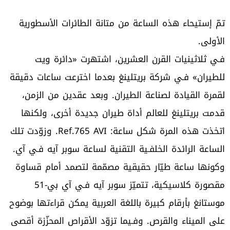
تمّ إستيحاء هذه الساعة من متانة الطائرات الأسطورية
الأولى.
فـي ثلاثينيات القرن العشرين، اشتهرت «دائرة ويت
للطيران» فـي شركة بريتلينغ بعدما اخترعت ساعات دقيقة
لقمرة القيادة لصناعة الطيران. وبعد عقدين من الزمن،
قدمت بريتلينغ للعالم أداة طيران جديدة أخرى، ولكنها
اتخذت هذه المرة شكل ساعة: Ref.765 AVI. وزوّدت تلك
الساعة الرائدة الخلفـية التقنية لساعة سوبر آيه فـي آي.
وكونها ساعة طيّار حقيقية مصمّمة لتصمد أمام قساوة
مقصورة كلاسيكية، تتميّز سوبر آيه فـي آي بي-51
موستانغ بأرقام كبيرة باللغة العربية يمكن قراءتها بوضوح
على الميناء والقرص. وفـيما تزوّد الأقراص المحزّزة أقصى