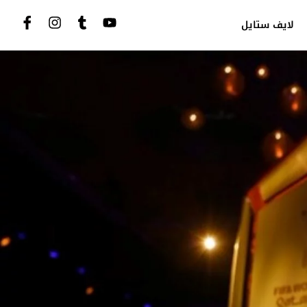
لايف ستايل