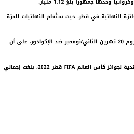
ا وحدها جمهوراً بلغ 1.12 مليار.
ة أخرى على الجائزة النهائية في قطر، حيث ستُقام النهائيات للمرّة
سيبدأ الفريق المضيف البطولة في استاد البيت يوم 20 تشرين الثاني/نوفمبر ضد الإكوادور، على أن
قدية لجوائز كأس العالم
FIFA
قطر 2022، بلغت إجمالي