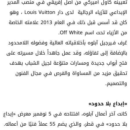
تعيينه كأول أميركي من أصل إفريقي فـي منصب المدير
الإبداعي للأزياء الرجالية لدى دار Louis Vuitton ، وهو
كان قد أسس قبل ذلك فـي العام 2013 علامته الخاصة
من الأزياء تحت اسم Off White.
عُرف فـيرجيل آبلوه بأخلاقياته العالية وفضوله اللامحدود
بالإضافة إلى تفاؤله، وقد عمل جاهداً خلال مسيرته على
فتح أبواب جديدة ومسارات متنوّعة لجيل الشباب بهدف
تحقيق مزيد من المساواة والفرص فـي مجال الفنون
والتصميم.
«إبداع بلا حدود»
كانت آخر أعمال آبلوه، افتتاحه فـي 5 نوفمبر معرض «إبداع
بلا حدود» فـي قطر، والذي يضم 55 عملاً فنيًا من أعماله.