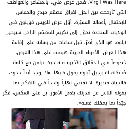
Virgil Was Here، ضمن عرض مليء بالمشاعر والعواطف
التي تأرجحت بين الحزن لفراق مصمّم مبدع والحماس
للإحتفال بأعماله المميّزة. أوّل عرض للويس ڤويتون فـي
الولايات المتحدة تحوّل إلى تكريم للمصمّم الراحل فـيرجيل
آبلوه، هو الذي أصرّ، قبل ساعات من وفاته على إقامة
هذا العرض. الأجواء الحزينة هيمنت على هذا العرض،
خصوصاً فـي الدقائق الأخيرة منه حيث تزامن مع كلمة
مُسجّلة لفـيرجيل آبلوه يقول فـيها: «لا يوجد أبداً حدود،
فالحياة قصيرة. لا تقضي نهاراً واحداً فـي التفكير بما
يقوله الناس عن قدرتك بفعل الأمور، بل على العكس، فكّر
جيّداً بما يمكنك فعله».