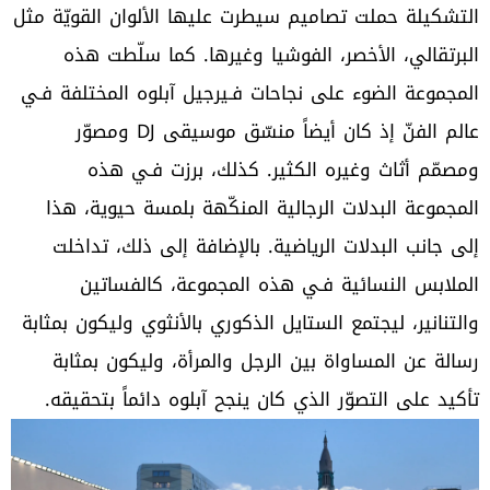
التشكيلة حملت تصاميم سيطرت عليها الألوان القويّة مثل
البرتقالي، الأخصر، الفوشيا وغيرها. كما سلّطت هذه
المجموعة الضوء على نجاحات فـيرجيل آبلوه المختلفة فـي
عالم الفنّ إذ كان أيضاً منسّق موسيقى DJ ومصوّر
ومصمّم أثاث وغيره الكثير. كذلك، برزت فـي هذه
المجموعة البدلات الرجالية المنكّهة بلمسة حيوية، هذا
إلى جانب البدلات الرياضية. بالإضافة إلى ذلك، تداخلت
الملابس النسائية فـي هذه المجموعة، كالفساتين
والتنانير، ليجتمع الستايل الذكوري بالأنثوي وليكون بمثابة
رسالة عن المساواة بين الرجل والمرأة، وليكون بمثابة
تأكيد على التصوّر الذي كان ينجح آبلوه دائماً بتحقيقه.