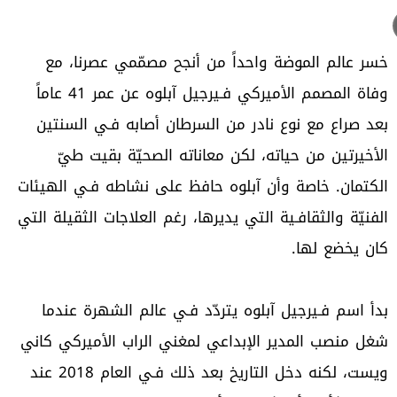
خسر عالم الموضة واحداً من أنجح مصمّمي عصرنا، مع
وفاة المصمم الأميركي فـيرجيل آبلوه عن عمر 41 عاماً
بعد صراع مع نوع نادر من السرطان أصابه فـي السنتين
الأخيرتين من حياته، لكن معاناته الصحيّة بقيت طيّ
الكتمان. خاصة وأن آبلوه حافظ على نشاطه فـي الهيئات
الفنيّة والثقافـية التي يديرها، رغم العلاجات الثقيلة التي
كان يخضع لها.
بدأ اسم فـيرجيل آبلوه يتردّد فـي عالم الشهرة عندما
شغل منصب المدير الإبداعي لمغني الراب الأميركي كاني
ويست، لكنه دخل التاريخ بعد ذلك فـي العام 2018 عند