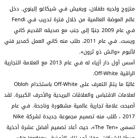
متزوج ولديه طفلان، ويعيش فـي شيكاغو إلينوي. دخل
عالم الموضة العالمية من خلال فترة تدريب فـي Fendi
فـي عام 2009 جنبًا إلى جنب مع صديقه القديم كاني
ويست. فـي عام 2011، طلب منه كاني العمل كمدير فني
لألبوم «واتش ذو ثرون».
أسس أول دار أزياء له فـي عام 2013 مع العلامة التجارية
الراقية Off-White.
غالبًا ما يتمّ التعرف على Off-White باستخدام Obloh
لعلامات الاقتباس والعلاقات البريدية والأحرف الكبيرة. لقد
أصبحت علامة تجارية عالمية مشهورة وناجحة. فـي عام
2017 ، طُلب منه تصميم مجموعة جديدة لشركة Nike
تسمى «The Ten»، حيث أعاد تصميم أفضل عشرة أحذية
مبيعًا للشركات. وفاز أحد تلك الأحذية، «Air Jordan»