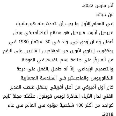
آخر مارس 2022.
عن حياته
فـي المقام الأول ما يجب أن نتحدث عنه هو عبقرية
فـيرجيل آبلوه. فـيرجيل هو مصمّم أزياء أميركي ورجل
أعمال وفنان ودي جي. ولد فـي 30 سبتمبر 1980 فـي
روكفورد، إلينوي لأبوين من المهاجرين الغانيين. على الرغم
من أنه ركّز على صناعة اسم لنفسه فـي الموضة
والتصميم الإبداعي، إلاّ أنه حاصل بالفعل على درجة
البكالوريوس والماجستير فـي الهندسة المعمارية.
كان أول أميركي من أصل أفريقي يشغل منصب المدير
الفني لدار الأزياء الفاخرة لويس ڤويتون. صنّفته مجلة تايم
كواحد من أكثر 100 شخصية مؤثرة فـي العالم فـي عام
2018.