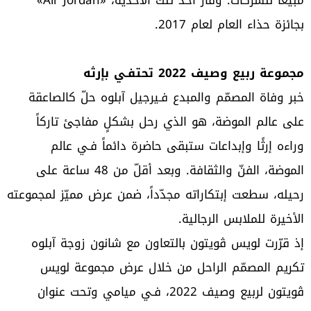
بجائزة حذاء العام لعام 2017.
مجموعة ربيع وصيف 2022 تحتفـي بإرثه
خبر وفاة المصمّم والمبدع فـيرجيل آبلوه حلّ كالصاعقة
على عالم الموضة، هو الذي رحل بشكلٍ مفاجئ تاركاً
وراءه إرثًا وإبداعات ستبقى حاضرة دائماً فـي عالم
الموضة، الفنّ والثقافة. وبعد أقلّ من 48 ساعة على
رحيله، سطعت إبتكاراته مجدّداً، ضمن عرض مميّز لمجموعته
الأخيرة للملابس الرجالية.
إذ قرّرت لويس ڤويتون بالتعاون مع شانون زوجة آبلوه
تكريم المصمّم الراحل من خلال عرض مجموعة لويس
ڤويتون لربيع وصيف 2022، فـي ميامي وتحت عنوان